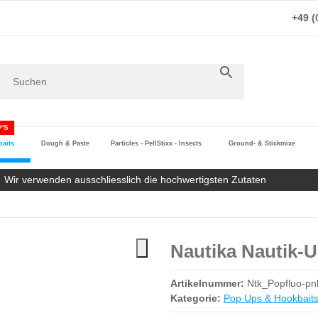
+49 (
'S
aits
Dough & Paste
Particles - PellStixx - Insects
Ground- & Stickmixe
Wir verwenden ausschliesslich die hochwertigsten Zutaten
Nautika Nautik-
Artikelnummer:
Ntk_Popfluo-p
Kategorie:
Pop Ups & Hookbait