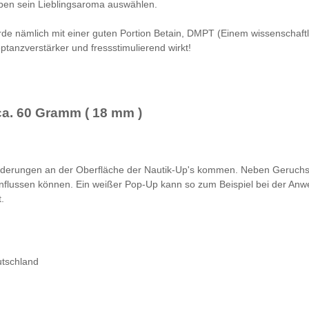
eben sein Lieblingsaroma auswählen.
urde nämlich mit einer guten Portion Betain, DMPT (Einem wissenscha
eptanzverstärker und fressstimulierend wirkt!
ca. 60 Gramm ( 18 mm )
nderungen an der Oberfläche der Nautik-Up's kommen. Neben Geruchs
influssen können. Ein weißer Pop-Up kann so zum Beispiel bei der Anwe
.
utschland