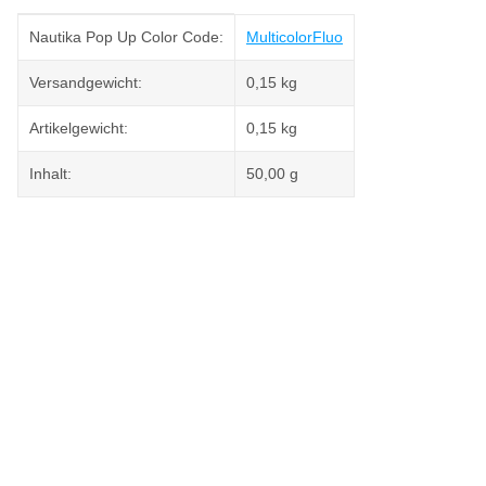
Produkteigenschaft
Wert
Nautika Pop Up Color Code:
Multicolor
Fluo
Versandgewicht:
0,15 kg
Artikelgewicht:
0,15
kg
Inhalt:
50,00 g