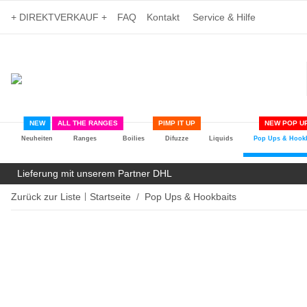
+ DIREKTVERKAUF +
FAQ
Kontakt
Service & Hilfe
NEW
ALL THE RANGES
PIMP IT UP
NEW POP UP
Neuheiten
Ranges
Boilies
Difuzze
Liquids
Pop Ups & Hookb
Lieferung mit unserem Partner DHL
Zurück zur Liste
Startseite
Pop Ups & Hookbaits