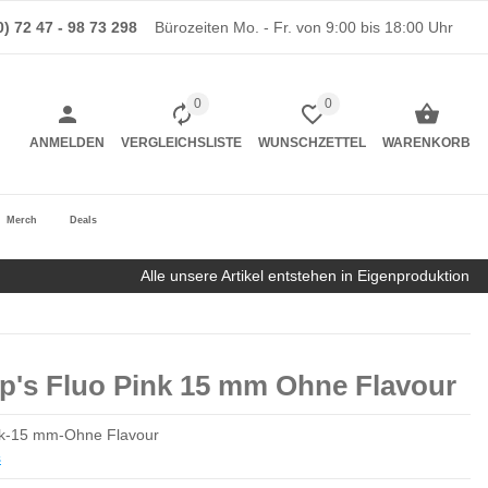
0) 72 47 - 98 73 298
Bürozeiten Mo. - Fr. von 9:00 bis 18:00 Uhr
0
0
ANMELDEN
VERGLEICHSLISTE
WUNSCHZETTEL
WARENKORB
Merch
Deals
Alle unsere Artikel entstehen in Eigenproduktion
Up's Fluo Pink 15 mm Ohne Flavour
nk-15 mm-Ohne Flavour
s