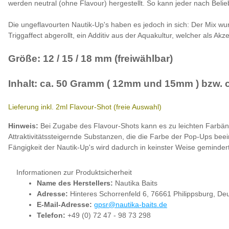
werden neutral (ohne Flavour) hergestellt. So kann jeder nach Beli
Die ungeflavourten Nautik-Up's haben es jedoch in sich: Der Mix w
Triggaffect abgerollt, ein Additiv aus der Aquakultur, welcher als Akz
Größe: 12 / 15 / 18 mm (freiwählbar)
Inhalt: ca. 50 Gramm ( 12mm und 15mm ) bzw. 
Lieferung inkl. 2ml Flavour-Shot (freie Auswahl)
Hinweis:
Bei Zugabe des Flavour-Shots kann es zu leichten Farbä
Attraktivitätssteigernde Substanzen, die die Farbe der Pop-Ups bee
Fängigkeit der Nautik-Up's wird dadurch in keinster Weise gemindert
Informationen zur Produktsicherheit
Name des Herstellers:
Nautika Baits
Adresse:
Hinteres Schorrenfeld 6, 76661 Philippsburg, De
E-Mail-Adresse:
gpsr@nautika-baits.de
Telefon:
+49 (0) 72 47 - 98 73 298