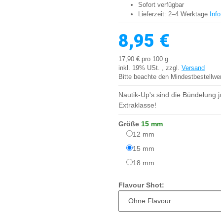
Sofort verfügbar
Lieferzeit:
2–4 Werktage
Info
8,95 €
17,90 € pro 100 g
inkl. 19% USt. , zzgl.
Versand
Bitte beachte den Mindestbestellwe
Nautik-Up's sind die Bündelung 
Extraklasse!
Größe
15 mm
12 mm
12 mm
15 mm
15 mm
18 mm
18 mm
Flavour Shot: