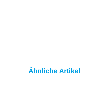
NAUTIKA
Nautika Yellow-T Boilies 5kg 20 mm
39,95 €
*
7,99 € pro 1 kg
Sofort verfügbar
Ähnliche Artikel