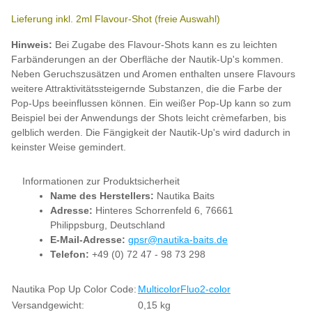
Lieferung inkl. 2ml Flavour-Shot (freie Auswahl)
Hinweis:
Bei Zugabe des Flavour-Shots kann es zu leichten
Farbänderungen an der Oberfläche der Nautik-Up's kommen.
Neben Geruchszusätzen und Aromen enthalten unsere Flavours
weitere Attraktivitätssteigernde Substanzen, die die Farbe der
Pop-Ups beeinflussen können. Ein weißer Pop-Up kann so zum
Beispiel bei der Anwendungs der Shots leicht crèmefarben, bis
gelblich werden. Die Fängigkeit der Nautik-Up's wird dadurch in
keinster Weise gemindert.
Informationen zur Produktsicherheit
Name des Herstellers:
Nautika Baits
Adresse:
Hinteres Schorrenfeld 6, 76661
Philippsburg, Deutschland
E-Mail-Adresse:
gpsr@nautika-baits.de
Telefon:
+49 (0) 72 47 - 98 73 298
Produkteigenschaft
Wert
Nautika Pop Up Color Code:
Multicolor
Fluo
2-color
Versandgewicht:
0,15 kg