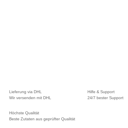
NAUTIKA
NAUTIKA DiFuZZe Shine - Yellow-T - 100ml
13,95 €
*
139,50 € pro 1 l
Sofort verfügbar
Lieferzeit:
2–4 Werktage
Info
Lieferung via DHL
Hilfe & Support
Wir versenden mit DHL
24/7 bester Support
Höchste Qualität
Beste Zutaten aus geprüfter Qualität