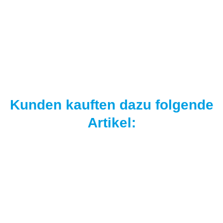
BULKDEAL 30kg Authentic Fish Boilies
155,00 €
*
5,17 € pro 1 kg
Sofort verfügbar
Kunden kauften dazu folgende
Artikel: