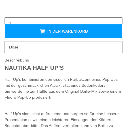
IN DEN WARENKORB
x
Dieser Artikel hat Variationen. Wähle bitte die gewünschte
Dose
Variation aus.
Beschreibung
NAUTIKA HALF UP'S
Half-Up’s kombinieren den visuellen Farbakzent eines Pop Ups
mit der geschmacklichen Attraktivität eines Bodenköders.
Sie werden je zur Hälfte aus dem Original Boilie-Mix sowie einem
Fluoro Pop-Up produziert.
Half-Up’s sind leicht auftreibend und sorgen so für eine bessere
Präsentation sowie einem leichteren Einsaugen des Köders.
Beachtet aber bitte: Das Auftriebverhalten kann von Boilie zu