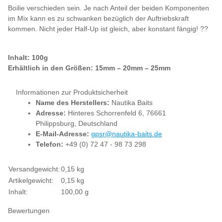
Boilie verschieden sein. Je nach Anteil der beiden Komponenten
im Mix kann es zu schwanken bezüglich der Auftriebskraft
kommen. Nicht jeder Half-Up ist gleich, aber konstant fängig! ??
Inhalt: 100g
Erhältlich in den Größen: 15mm – 20mm – 25mm
Informationen zur Produktsicherheit
Name des Herstellers:
Nautika Baits
Adresse:
Hinteres Schorrenfeld 6, 76661
Philippsburg, Deutschland
E-Mail-Adresse:
gpsr@nautika-baits.de
Telefon:
+49 (0) 72 47 - 98 73 298
Produkteigenschaft
Wert
Versandgewicht:
0,15 kg
Artikelgewicht:
0,15
kg
Inhalt:
100,00 g
Bewertungen