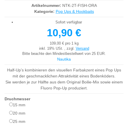
Artikelnummer:
NTK-2T-FISH-ORA
Kategorie:
Pop Ups & Hookbaits
Sofort verfügbar
10,90 €
109,00 € pro 1 kg
inkl. 19% USt. , zzgl.
Versand
Bitte beachte den Mindestbestellwert von 25 EUR.
Nautika
Half-Up’s kombinieren den visuellen Farbakzent eines Pop Ups
mit der geschmacklichen Attraktivität eines Bodenköders.
Sie werden je zur Hälfte aus dem Original Boilie-Mix sowie einem
Fluoro Pop-Up produziert.
Druchmesser
15 mm
15 mm
20 mm
20 mm
25 mm
25 mm