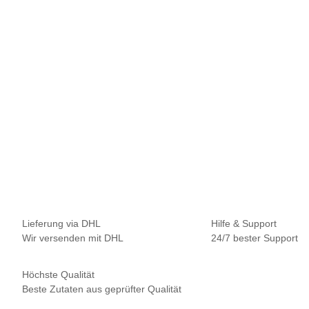
NAUTIKABAITS
Nautika Authentic Fish Boilies 5kg 20mm
29,95 €
*
5,99 € pro 1 kg
Sofort verfügbar
Lieferung via DHL
Hilfe & Support
Wir versenden mit DHL
24/7 bester Support
Höchste Qualität
Beste Zutaten aus geprüfter Qualität