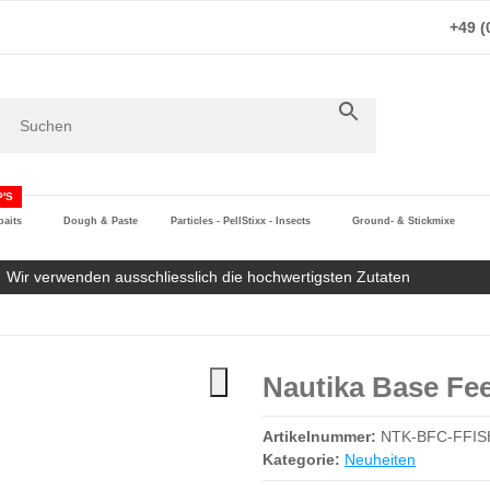
+49 (
'S
aits
Dough & Paste
Particles - PellStixx - Insects
Ground- & Stickmixe
Wir verwenden ausschliesslich die hochwertigsten Zutaten
Nautika Base Fee
Artikelnummer:
NTK-BFC-FFIS
Kategorie:
Neuheiten