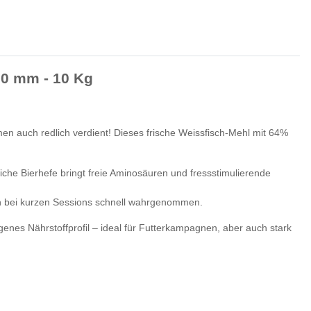
20 mm - 10 Kg
en auch redlich verdient! Dieses frische Weissfisch-Mehl mit 64%
sliche Bierhefe bringt freie Aminosäuren und fressstimulierende
auch bei kurzen Sessions schnell wahrgenommen.
nes Nährstoffprofil – ideal für Futterkampagnen, aber auch stark