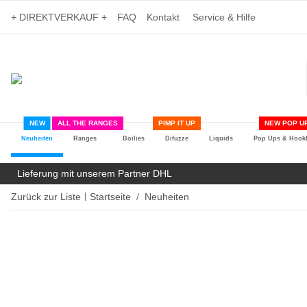
+ DIREKTVERKAUF +
FAQ
Kontakt
Service & Hilfe
NEW
ALL THE RANGES
PIMP IT UP
NEW POP UP
Neuheiten
Ranges
Boilies
Difuzze
Liquids
Pop Ups & Hookb
Lieferung mit unserem Partner DHL
Zurück zur Liste
Startseite
Neuheiten