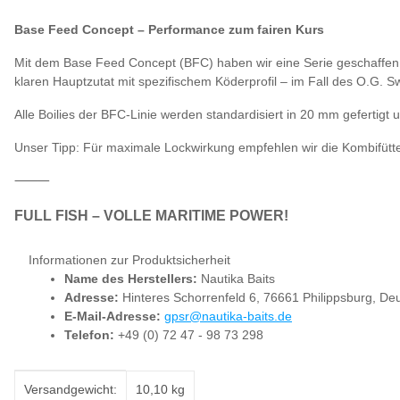
Base Feed Concept – Performance zum fairen Kurs
Mit dem Base Feed Concept (BFC) haben wir eine Serie geschaffen, d
klaren Hauptzutat mit spezifischem Köderprofil – im Fall des O.G. S
Alle Boilies der BFC-Linie werden standardisiert in 20 mm gefertigt
Unser Tipp: Für maximale Lockwirkung empfehlen wir die Kombifütter
⸻
FULL FISH – VOLLE MARITIME POWER!
Informationen zur Produktsicherheit
Name des Herstellers:
Nautika Baits
Adresse:
Hinteres Schorrenfeld 6, 76661 Philippsburg, De
E-Mail-Adresse:
gpsr@nautika-baits.de
Telefon:
+49 (0) 72 47 - 98 73 298
Produkteigenschaft
Wert
Versandgewicht:
10,10 kg