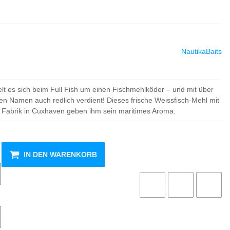
NautikaBaits
t es sich beim Full Fish um einen Fischmehlköder – und mit über
en Namen auch redlich verdient! Dieses frische Weissfisch-Mehl mit
r Fabrik in Cuxhaven geben ihm sein maritimes Aroma.
IN DEN WARENKORB