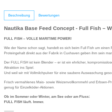
weitere Registerkarten anzeigen
Beschreibung
Bewertungen
Nautika Base Feed Concept - Full Fish –
W
FULL FISH – VOLLE MARITIME POWER!
Wie der Name schon sagt, handelt es sich beim Full Fish um einen 
Proteingehalt direkt aus der Fabrik in Cuxhaven geben ihm sein ma
Der FULL FISH ist kein Blender – er ist ein ehrlicher, kompromisslos
Attraktion ins Spiel.
Und weil wir mit Vollmilchpulver für eine saubere Auswaschung geso
Frisch vermahlenes Mais- sowie Weizenvollkornmehl und Erbsen-Prot
genug für Einzelköder-Aktionen.
Ob im Sommer oder Winter, am See oder am Fluss:
FULL FISH läuft. Immer.
⸻