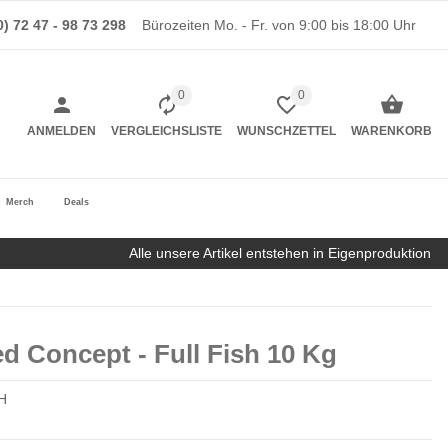
0) 72 47 - 98 73 298
Bürozeiten Mo. - Fr. von 9:00 bis 18:00 Uhr
0
0
ANMELDEN
VERGLEICHSLISTE
WUNSCHZETTEL
WARENKORB
Merch
Deals
Alle unsere Artikel entstehen in Eigenproduktion
d Concept - Full Fish 10 Kg
H