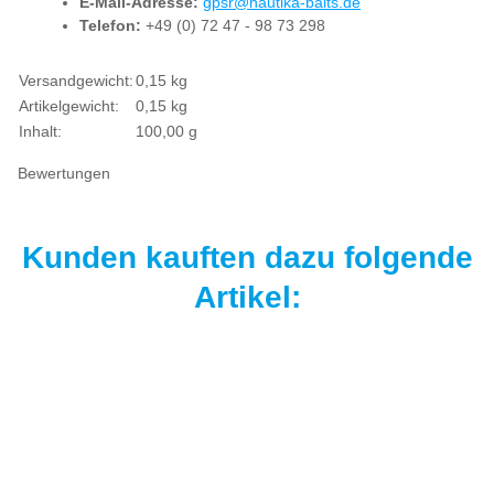
E-Mail-Adresse:
gpsr@nautika-baits.de
Telefon:
+49 (0) 72 47 - 98 73 298
Produkteigenschaft
Wert
Versandgewicht:
0,15 kg
Artikelgewicht:
0,15
kg
Inhalt:
100,00 g
Bewertungen
Kunden kauften dazu folgende
Artikel:
Top