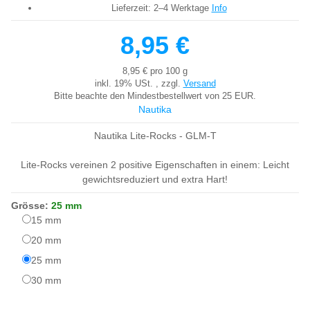
Lieferzeit:
2–4 Werktage
Info
8,95 €
8,95 € pro 100 g
inkl. 19% USt. , zzgl.
Versand
Bitte beachte den Mindestbestellwert von 25 EUR.
Nautika
Nautika Lite-Rocks - GLM-T
Lite-Rocks vereinen 2 positive Eigenschaften in einem: Leicht
gewichtsreduziert und extra Hart!
Grösse:
25 mm
15 mm
15 mm
20 mm
20 mm
25 mm
25 mm
30 mm
30 mm