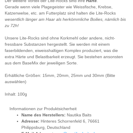
Der weitere Vorteil der Lite-Rocks sind ihre
Härte
.
Gerade wenn viele Plagegeister wie Weissfische, Krebse,
Katzenwelse, etc. am Futterplatz sind halten die Lite-Rocks
wesentlich länger am Haar als herkömmliche Boilies, nämlich bis
zu 72h!
Unsere Lite-Rocks sind ohne Korkmehl oder andere, nicht-
fressbare Substanzen hergestellt. Sie werden mit einem
faserbildenden, eiweisshaltigen Komplex produziert, was die
extra Härte und Belastbarkeit erzeugt. Sie bestehen ansonsten
aus dem BaseMix der jeweiligen Sorte.
Erhältliche Größen: 15mm, 20mm, 25mm und 30mm (Bitte
auswählen)
Inhalt: 100g
Informationen zur Produktsicherheit
Name des Herstellers:
Nautika Baits
Adresse:
Hinteres Schorrenfeld 6, 76661
Philippsburg, Deutschland