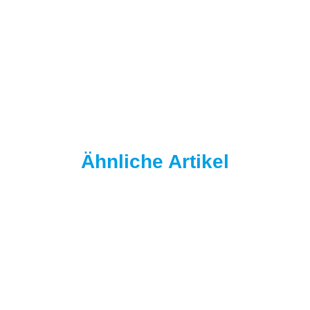
NAUTIKABAITS
Nautika Base Feed Concept - O.G. Sweetcorn 10 Kg
49,90 €
*
4,99 € pro 1 kg
Sofort verfügbar
Lieferzeit:
2–4 Werktage
Info
Ähnliche Artikel