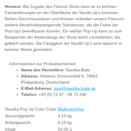
Hinweis:
Bei Zugabe des Flavour-Shots kann es zu leichten
Farbänderungen an der Oberfläche der Nautik-Up's kommen.
Neben Geruchszusätzen und Aromen enthalten unsere Flavours
weitere Attraktivitätssteigernde Substanzen, die die Farbe der
Pop-Ups beeinflussen können. Ein weißer Pop-Up kann so zum
Beispiel bei der Anwendungs der Shots leicht crèmefarben, bis
gelblich werden. Die Fängigkeit der Nautik-Up's wird dadurch in
keinster Weise gemindert.
Informationen zur Produktsicherheit
Name des Herstellers:
Nautika Baits
Adresse:
Hinteres Schorrenfeld 6, 76661
Philippsburg, Deutschland
E-Mail-Adresse:
gpsr@nautika-baits.de
Telefon:
+49 (0) 72 47 - 98 73 298
Produkteigenschaft
Wert
Nautika Pop Up Color Code:
Multicolor
Fluo
Versandgewicht:
0,15 kg
Artikelgewicht:
0,15
kg
Inhalt:
50,00 g