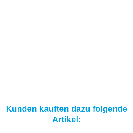
NAUTIKA
Nautika Nautik Up's Orange-White 12 / 15 / 18 mm
9,95 €
*
19,90 € pro 100 g
Sofort verfügbar
Kunden kauften dazu folgende
Artikel: