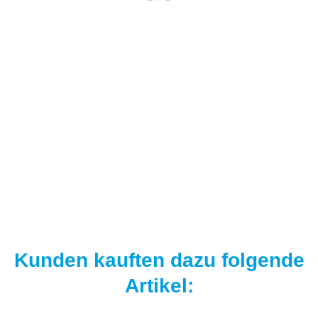
NAUTIKA
Nautika Nautik Up's Orange-White 12 / 15 / 18 mm
9,95 €
*
19,90 € pro 100 g
Sofort verfügbar
Kunden kauften dazu folgende
Artikel: