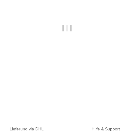
NAUTIKA
Nautika Nautik Up's Purple-Orange 12 / 15 / 18 mm
9,95 €
*
13,27 € pro 100 g
Sofort verfügbar
Lieferung via DHL
Hilfe & Support