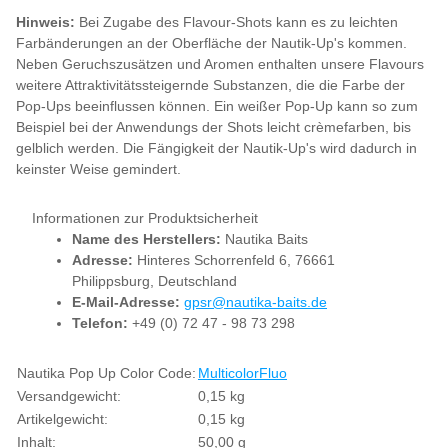
Hinweis:
Bei Zugabe des Flavour-Shots kann es zu leichten
Farbänderungen an der Oberfläche der Nautik-Up's kommen.
Neben Geruchszusätzen und Aromen enthalten unsere Flavours
weitere Attraktivitätssteigernde Substanzen, die die Farbe der
Pop-Ups beeinflussen können. Ein weißer Pop-Up kann so zum
Beispiel bei der Anwendungs der Shots leicht crèmefarben, bis
gelblich werden. Die Fängigkeit der Nautik-Up's wird dadurch in
keinster Weise gemindert.
Informationen zur Produktsicherheit
Name des Herstellers:
Nautika Baits
Adresse:
Hinteres Schorrenfeld 6, 76661
Philippsburg, Deutschland
E-Mail-Adresse:
gpsr@nautika-baits.de
Telefon:
+49 (0) 72 47 - 98 73 298
Produkteigenschaft
Wert
Nautika Pop Up Color Code:
Multicolor
Fluo
Versandgewicht:
0,15 kg
Artikelgewicht:
0,15
kg
Inhalt:
50,00 g