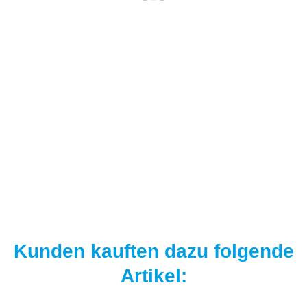
NAUTIKA
Nautika Nautik Up's Orange-White 12 / 15 / 18 mm
9,95 €
*
19,90 € pro 100 g
Sofort verfügbar
Kunden kauften dazu folgende
Artikel: