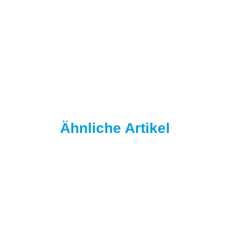
NAUTIKA
Nautika Nautik-Up's White 15 mm Squid Octopus
8,95 €
*
17,90 € pro 100 g
Sofort verfügbar
Ähnliche Artikel