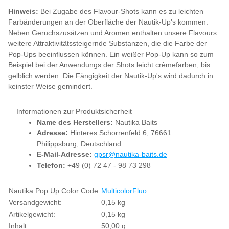
Hinweis:
Bei Zugabe des Flavour-Shots kann es zu leichten
Farbänderungen an der Oberfläche der Nautik-Up's kommen.
Neben Geruchszusätzen und Aromen enthalten unsere Flavours
weitere Attraktivitätssteigernde Substanzen, die die Farbe der
Pop-Ups beeinflussen können. Ein weißer Pop-Up kann so zum
Beispiel bei der Anwendungs der Shots leicht crèmefarben, bis
gelblich werden. Die Fängigkeit der Nautik-Up's wird dadurch in
keinster Weise gemindert.
Informationen zur Produktsicherheit
Name des Herstellers:
Nautika Baits
Adresse:
Hinteres Schorrenfeld 6, 76661
Philippsburg, Deutschland
E-Mail-Adresse:
gpsr@nautika-baits.de
Telefon:
+49 (0) 72 47 - 98 73 298
Produkteigenschaft
Wert
Nautika Pop Up Color Code:
Multicolor
Fluo
Versandgewicht:
0,15 kg
Artikelgewicht:
0,15
kg
Inhalt:
50,00 g