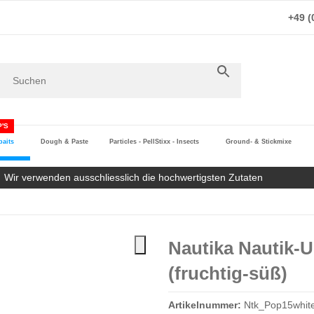
+49 (
'S
aits
Dough & Paste
Particles - PellStixx - Insects
Ground- & Stickmixe
Wir verwenden ausschliesslich die hochwertigsten Zutaten
Nautika Nautik-U
(fruchtig-süß)
Artikelnummer:
Ntk_Pop15white