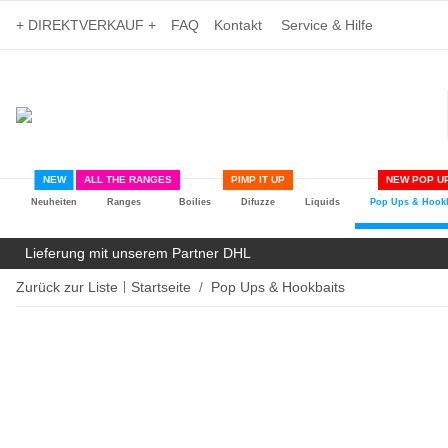
+ DIREKTVERKAUF +
FAQ
Kontakt
Service & Hilfe
NEW
ALL THE RANGES
PIMP IT UP
NEW POP UP
Neuheiten
Ranges
Boilies
Difuzze
Liquids
Pop Ups & Hookb
Lieferung mit unserem Partner DHL
Zurück zur Liste
Startseite
Pop Ups & Hookbaits