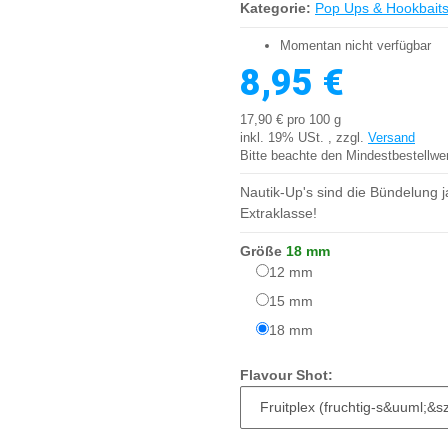
Kategorie:
Pop Ups & Hookbait
Momentan nicht verfügbar
8,95 €
17,90 € pro 100 g
inkl. 19% USt. , zzgl.
Versand
Bitte beachte den Mindestbestellwe
Nautik-Up's sind die Bündelung 
Extraklasse!
Größe
18 mm
12 mm
12 mm
15 mm
15 mm
18 mm
18 mm
Flavour Shot: