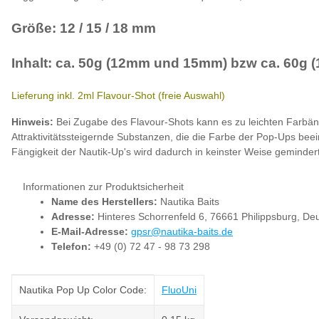
Größe: 12 / 15 / 18 mm
Inhalt: ca. 50g (12mm und 15mm) bzw ca. 60g 
Lieferung inkl. 2ml Flavour-Shot (freie Auswahl)
Hinweis:
Bei Zugabe des Flavour-Shots kann es zu leichten Farbä
Attraktivitätssteigernde Substanzen, die die Farbe der Pop-Ups bee
Fängigkeit der Nautik-Up's wird dadurch in keinster Weise gemindert
Informationen zur Produktsicherheit
Name des Herstellers:
Nautika Baits
Adresse:
Hinteres Schorrenfeld 6, 76661 Philippsburg, De
E-Mail-Adresse:
gpsr@nautika-baits.de
Telefon:
+49 (0) 72 47 - 98 73 298
Produkteigenschaft
Wert
Nautika Pop Up Color Code:
Fluo
Uni