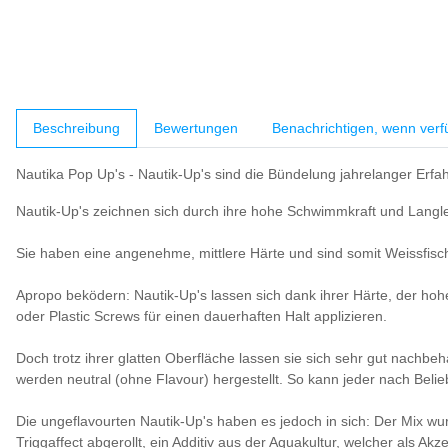
weitere Registerkarten anzeigen
Beschreibung
Bewertungen
Benachrichtigen, wenn verf
Nautika Pop Up's - Nautik-Up's sind die Bündelung jahrelanger Erf
Nautik-Up's zeichnen sich durch ihre hohe Schwimmkraft und Langle
Sie haben eine angenehme, mittlere Härte und sind somit Weissfisc
Apropo beködern: Nautik-Up's lassen sich dank ihrer Härte, der hohe
oder Plastic Screws für einen dauerhaften Halt applizieren.
Doch trotz ihrer glatten Oberfläche lassen sie sich sehr gut nachb
werden neutral (ohne Flavour) hergestellt. So kann jeder nach Beli
Die ungeflavourten Nautik-Up's haben es jedoch in sich: Der Mix w
Triggaffect abgerollt, ein Additiv aus der Aquakultur, welcher als Akz