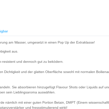
ügbar
ahrung am Wasser, umgesetzt in einen Pop Up der Extraklasse!
bigkeit aus.
h-resistent und dennoch gut zu beködern.
n Dichtigkeit und der glatten Oberfläche sowohl mit normalen Boiliena
ehandeln. Sie absorbieren hinzugefügt Flavour Shots oder Liquids auf 
eben sein Lieblingsaroma auswählen.
urde nämlich mit einer guten Portion Betain, DMPT (Einem wissenscha
eptanzverstärker und fressstimulierend wirkt!