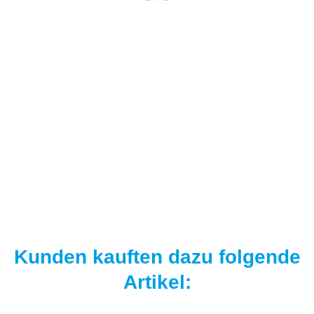
NAUTIKA
Nautika Nautik Up's Orange-White 12 / 15 / 18 mm
9,95 €
*
19,90 € pro 100 g
Sofort verfügbar
Kunden kauften dazu folgende
Artikel: