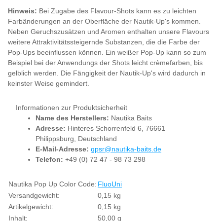
Hinweis:
Bei Zugabe des Flavour-Shots kann es zu leichten
Farbänderungen an der Oberfläche der Nautik-Up's kommen.
Neben Geruchszusätzen und Aromen enthalten unsere Flavours
weitere Attraktivitätssteigernde Substanzen, die die Farbe der
Pop-Ups beeinflussen können. Ein weißer Pop-Up kann so zum
Beispiel bei der Anwendungs der Shots leicht crèmefarben, bis
gelblich werden. Die Fängigkeit der Nautik-Up's wird dadurch in
keinster Weise gemindert.
Informationen zur Produktsicherheit
Name des Herstellers:
Nautika Baits
Adresse:
Hinteres Schorrenfeld 6, 76661
Philippsburg, Deutschland
E-Mail-Adresse:
gpsr@nautika-baits.de
Telefon:
+49 (0) 72 47 - 98 73 298
Produkteigenschaft
Wert
Nautika Pop Up Color Code:
Fluo
Uni
Versandgewicht:
0,15 kg
Artikelgewicht:
0,15
kg
Inhalt:
50,00 g