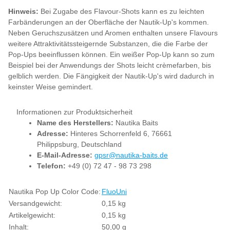
Hinweis:
Bei Zugabe des Flavour-Shots kann es zu leichten
Farbänderungen an der Oberfläche der Nautik-Up's kommen.
Neben Geruchszusätzen und Aromen enthalten unsere Flavours
weitere Attraktivitätssteigernde Substanzen, die die Farbe der
Pop-Ups beeinflussen können. Ein weißer Pop-Up kann so zum
Beispiel bei der Anwendungs der Shots leicht crèmefarben, bis
gelblich werden. Die Fängigkeit der Nautik-Up's wird dadurch in
keinster Weise gemindert.
Informationen zur Produktsicherheit
Name des Herstellers:
Nautika Baits
Adresse:
Hinteres Schorrenfeld 6, 76661
Philippsburg, Deutschland
E-Mail-Adresse:
gpsr@nautika-baits.de
Telefon:
+49 (0) 72 47 - 98 73 298
Produkteigenschaft
Wert
Nautika Pop Up Color Code:
Fluo
Uni
Versandgewicht:
0,15 kg
Artikelgewicht:
0,15
kg
Inhalt:
50,00 g