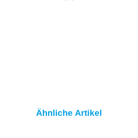
NAUTIKA
Nautika Nautik Up's Orange-White 12 / 15 / 18 mm
9,95 €
*
19,90 € pro 100 g
Sofort verfügbar
Ähnliche Artikel