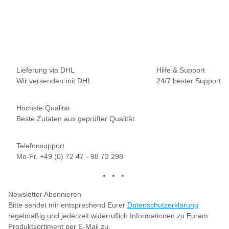
Nautika Nautik-Up's Flamingo 12 / 15 / 18 mm
9,95 €
*
19,90 € pro 100 g
Sofort verfügbar
Lieferung via DHL
Hilfe & Support
Wir versenden mit DHL
24/7 bester Support
Höchste Qualität
Beste Zutaten aus geprüfter Qualität
Telefonsupport
Mo-Fr. +49 (0) 72 47 - 98 73 298
Newsletter Abonnieren
Bitte sendet mir entsprechend Eurer
Datenschutzerklärung
regelmäßig und jederzeit widerruflich Informationen zu Eurem
Produktsortiment per E-Mail zu.