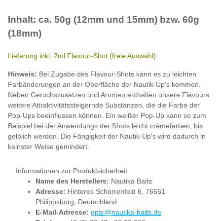
Inhalt: ca. 50g (12mm und 15mm) bzw. 60g
(18mm)
Lieferung inkl. 2ml Flavour-Shot (freie Auswahl)
Hinweis:
Bei Zugabe des Flavour-Shots kann es zu leichten
Farbänderungen an der Oberfläche der Nautik-Up's kommen.
Neben Geruchszusätzen und Aromen enthalten unsere Flavours
weitere Attraktivitätssteigernde Substanzen, die die Farbe der
Pop-Ups beeinflussen können. Ein weißer Pop-Up kann so zum
Beispiel bei der Anwendungs der Shots leicht crèmefarben, bis
gelblich werden. Die Fängigkeit der Nautik-Up's wird dadurch in
keinster Weise gemindert.
Informationen zur Produktsicherheit
Name des Herstellers:
Nautika Baits
Adresse:
Hinteres Schorrenfeld 6, 76661
Philippsburg, Deutschland
E-Mail-Adresse:
gpsr@nautika-baits.de