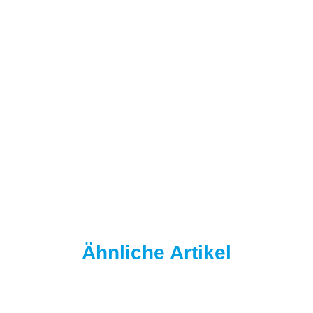
NAUTIKA
Nautika Yellow-T Boilies 5kg 20 mm
39,95 €
*
7,99 € pro 1 kg
Sofort verfügbar
Lieferzeit:
2–4 Werktage
Info
Ähnliche Artikel