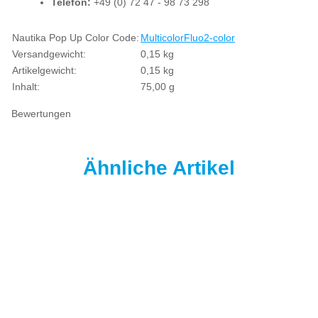
Telefon:
+49 (0) 72 47 - 98 73 298
Produkteigenschaft
Wert
Nautika Pop Up Color Code:
Multicolor
Fluo
2-color
Versandgewicht:
0,15 kg
Artikelgewicht:
0,15
kg
Inhalt:
75,00 g
Bewertungen
Ähnliche Artikel