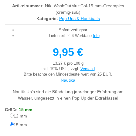
Artikelnummer:
Ntk_WashOutMultiCol-15 mm-Creamplex
(cremig-süß)
Kategorie:
Pop Ups & Hookbaits
Sofort verfügbar
Lieferzeit:
2–4 Werktage
Info
9,95 €
13,27 € pro 100 g
inkl. 19% USt. , zzgl.
Versand
Bitte beachte den Mindestbestellwert von 25 EUR.
Nautika
Nautik-Up's sind die Bündelung jahrelanger Erfahrung am
Wasser, umgesetzt in einen Pop Up der Extraklasse!
Größe
15 mm
12 mm
12 mm
15 mm
15 mm