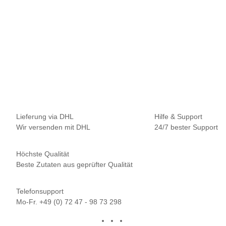
NAUTIKA
Nautika Nautik Up's Purple-Orange 12 / 15 / 18 mm
9,95 €
*
13,27 € pro 100 g
Sofort verfügbar
Lieferung via DHL
Hilfe & Support
Wir versenden mit DHL
24/7 bester Support
Höchste Qualität
Beste Zutaten aus geprüfter Qualität
Telefonsupport
Mo-Fr. +49 (0) 72 47 - 98 73 298