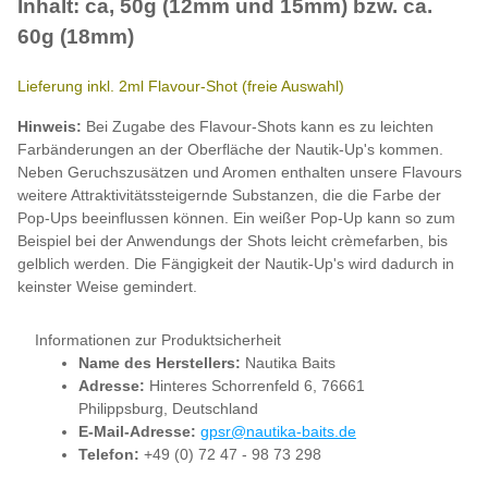
Inhalt: ca, 50g (12mm und 15mm) bzw. ca.
60g (18mm)
Lieferung inkl. 2ml Flavour-Shot (freie Auswahl)
Hinweis:
Bei Zugabe des Flavour-Shots kann es zu leichten
Farbänderungen an der Oberfläche der Nautik-Up's kommen.
Neben Geruchszusätzen und Aromen enthalten unsere Flavours
weitere Attraktivitätssteigernde Substanzen, die die Farbe der
Pop-Ups beeinflussen können. Ein weißer Pop-Up kann so zum
Beispiel bei der Anwendungs der Shots leicht crèmefarben, bis
gelblich werden. Die Fängigkeit der Nautik-Up's wird dadurch in
keinster Weise gemindert.
Informationen zur Produktsicherheit
Name des Herstellers:
Nautika Baits
Adresse:
Hinteres Schorrenfeld 6, 76661
Philippsburg, Deutschland
E-Mail-Adresse:
gpsr@nautika-baits.de
Telefon:
+49 (0) 72 47 - 98 73 298