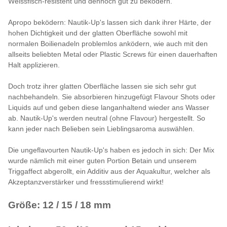
Weissfisch-resistent und dennoch gut zu beködern.
Apropo beködern: Nautik-Up's lassen sich dank ihrer Härte, der
hohen Dichtigkeit und der glatten Oberfläche sowohl mit
normalen Boilienadeln problemlos anködern, wie auch mit den
allseits beliebten Metal oder Plastic Screws für einen dauerhaften
Halt applizieren.
Doch trotz ihrer glatten Oberfläche lassen sie sich sehr gut
nachbehandeln. Sie absorbieren hinzugefügt Flavour Shots oder
Liquids auf und geben diese langanhaltend wieder ans Wasser
ab. Nautik-Up's werden neutral (ohne Flavour) hergestellt. So
kann jeder nach Belieben sein Lieblingsaroma auswählen.
Die ungeflavourten Nautik-Up's haben es jedoch in sich: Der Mix
wurde nämlich mit einer guten Portion Betain und unserem
Triggaffect abgerollt, ein Additiv aus der Aquakultur, welcher als
Akzeptanzverstärker und fressstimulierend wirkt!
Größe: 12 / 15 / 18 mm