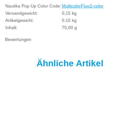
Produkteigenschaft
Wert
Nautika Pop Up Color Code:
Multicolor
Fluo
2-color
Versandgewicht:
0,15 kg
Artikelgewicht:
0,15
kg
Inhalt:
75,00 g
Bewertungen
Ähnliche Artikel