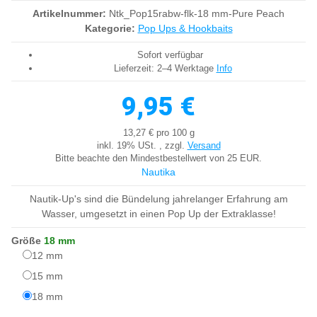
Artikelnummer:
Ntk_Pop15rabw-flk-18 mm-Pure Peach
Kategorie:
Pop Ups & Hookbaits
Sofort verfügbar
Lieferzeit:
2–4 Werktage
Info
9,95 €
13,27 € pro 100 g
inkl. 19% USt. , zzgl.
Versand
Bitte beachte den Mindestbestellwert von 25 EUR.
Nautika
Nautik-Up's sind die Bündelung jahrelanger Erfahrung am
Wasser, umgesetzt in einen Pop Up der Extraklasse!
Größe
18 mm
12 mm
12 mm
15 mm
15 mm
18 mm
18 mm