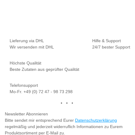
Nautika Nautik Up's Purple-Orange 12 / 15 / 18 mm
9,95 €
*
13,27 € pro 100 g
Sofort verfügbar
Lieferung via DHL
Hilfe & Support
Wir versenden mit DHL
24/7 bester Support
Höchste Qualität
Beste Zutaten aus geprüfter Qualität
Telefonsupport
Mo-Fr. +49 (0) 72 47 - 98 73 298
Newsletter Abonnieren
Bitte sendet mir entsprechend Eurer
Datenschutzerklärung
regelmäßig und jederzeit widerruflich Informationen zu Eurem
Produktsortiment per E-Mail zu.