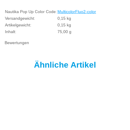
Produkteigenschaft
Wert
Nautika Pop Up Color Code:
Multicolor
Fluo
2-color
Versandgewicht:
0,15 kg
Artikelgewicht:
0,15
kg
Inhalt:
75,00 g
Bewertungen
Ähnliche Artikel