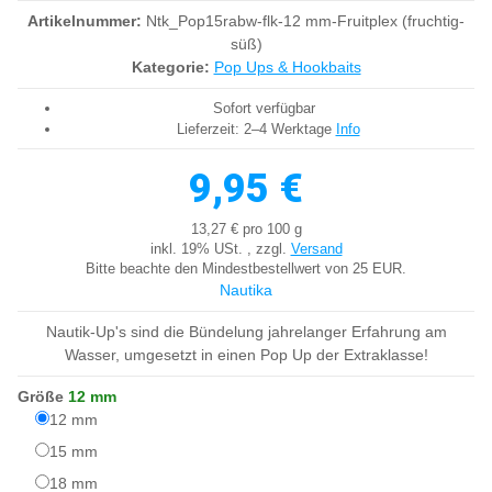
Artikelnummer:
Ntk_Pop15rabw-flk-12 mm-Fruitplex (fruchtig-
süß)
Kategorie:
Pop Ups & Hookbaits
Sofort verfügbar
Lieferzeit:
2–4 Werktage
Info
9,95 €
13,27 € pro 100 g
inkl. 19% USt. , zzgl.
Versand
Bitte beachte den Mindestbestellwert von 25 EUR.
Nautika
Nautik-Up's sind die Bündelung jahrelanger Erfahrung am
Wasser, umgesetzt in einen Pop Up der Extraklasse!
Größe
12 mm
12 mm
12 mm
15 mm
15 mm
18 mm
18 mm