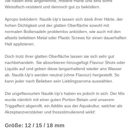
Sie haben eine angenehme, mittlere Härte und sind somit
Weissfisch-resistent und dennoch gut zu beködern.
Apropo beködern: Nautik-Up's lassen sich dank ihrer Härte, der
hohen Dichtigkeit und der glatten Oberfläche sowohl mit
normalen Boilienadeln problemlos anködern, wie auch mit den
allseits beliebten Metal oder Plastic Screws für einen dauerhaften
Halt applizieren.
Doch trotz ihrer glatten Oberfläche lassen sie sich sehr gut
nachbehandeln. Sie absorbieren hinzugefügt Flavour Shots oder
Liquids auf und geben diese langanhaltend wieder ans Wasser
ab. Nautik-Up's werden neutral (ohne Flavour) hergestellt. So
kann jeder nach Belieben sein Lieblingsaroma auswählen.
Die ungeflavourten Nautik-Up's haben es jedoch in sich: Der Mix
wurde nämlich mit einer guten Portion Betain und unserem
Triggaffect abgerollt, ein Additiv aus der Aquakultur, welcher als
Akzeptanzverstärker und fressstimulierend wirkt!
Größe: 12 / 15 / 18 mm