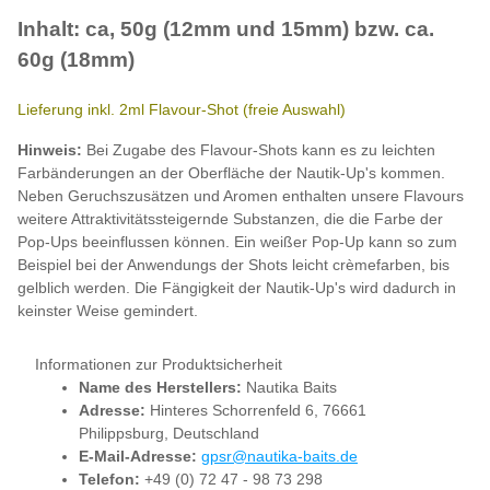
Inhalt: ca, 50g (12mm und 15mm) bzw. ca.
60g (18mm)
Lieferung inkl. 2ml Flavour-Shot (freie Auswahl)
Hinweis:
Bei Zugabe des Flavour-Shots kann es zu leichten
Farbänderungen an der Oberfläche der Nautik-Up's kommen.
Neben Geruchszusätzen und Aromen enthalten unsere Flavours
weitere Attraktivitätssteigernde Substanzen, die die Farbe der
Pop-Ups beeinflussen können. Ein weißer Pop-Up kann so zum
Beispiel bei der Anwendungs der Shots leicht crèmefarben, bis
gelblich werden. Die Fängigkeit der Nautik-Up's wird dadurch in
keinster Weise gemindert.
Informationen zur Produktsicherheit
Name des Herstellers:
Nautika Baits
Adresse:
Hinteres Schorrenfeld 6, 76661
Philippsburg, Deutschland
E-Mail-Adresse:
gpsr@nautika-baits.de
Telefon:
+49 (0) 72 47 - 98 73 298