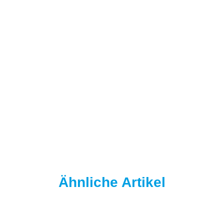
NAUTIKA
Nautika Nautik-Up's LolliPop Multicolor 12 mm Marine-T
(fischig-stinkig)
9,95 €
*
13,27 € pro 100 g
Sofort verfügbar
Lieferzeit:
2–4 Werktage
Info
Ähnliche Artikel