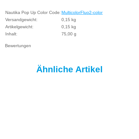
Produkteigenschaft
Wert
Nautika Pop Up Color Code:
Multicolor
Fluo
2-color
Versandgewicht:
0,15 kg
Artikelgewicht:
0,15
kg
Inhalt:
75,00 g
Bewertungen
Ähnliche Artikel