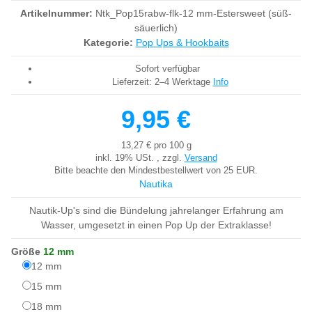
Artikelnummer:
Ntk_Pop15rabw-flk-12 mm-Estersweet (süß-
säuerlich)
Kategorie:
Pop Ups & Hookbaits
Sofort verfügbar
Lieferzeit:
2–4 Werktage
Info
9,95 €
13,27 € pro 100 g
inkl. 19% USt. , zzgl.
Versand
Bitte beachte den Mindestbestellwert von 25 EUR.
Nautika
Nautik-Up's sind die Bündelung jahrelanger Erfahrung am
Wasser, umgesetzt in einen Pop Up der Extraklasse!
Größe
12 mm
12 mm
12 mm
15 mm
15 mm
18 mm
18 mm