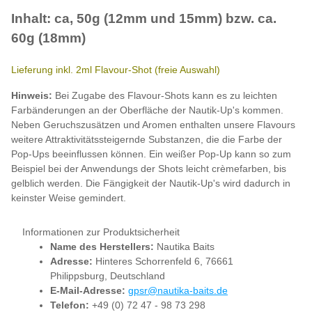
Inhalt: ca, 50g (12mm und 15mm) bzw. ca.
60g (18mm)
Lieferung inkl. 2ml Flavour-Shot (freie Auswahl)
Hinweis:
Bei Zugabe des Flavour-Shots kann es zu leichten
Farbänderungen an der Oberfläche der Nautik-Up's kommen.
Neben Geruchszusätzen und Aromen enthalten unsere Flavours
weitere Attraktivitätssteigernde Substanzen, die die Farbe der
Pop-Ups beeinflussen können. Ein weißer Pop-Up kann so zum
Beispiel bei der Anwendungs der Shots leicht crèmefarben, bis
gelblich werden. Die Fängigkeit der Nautik-Up's wird dadurch in
keinster Weise gemindert.
Informationen zur Produktsicherheit
Name des Herstellers:
Nautika Baits
Adresse:
Hinteres Schorrenfeld 6, 76661
Philippsburg, Deutschland
E-Mail-Adresse:
gpsr@nautika-baits.de
Telefon:
+49 (0) 72 47 - 98 73 298