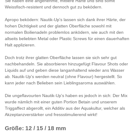
Sie haben eine angenehme, mittlere Härte und sind somit
Weissfisch-resistent und dennoch gut zu beködern.
Apropo beködern: Nautik-Up's lassen sich dank ihrer Härte, der
hohen Dichtigkeit und der glatten Oberfläche sowohl mit
normalen Boilienadeln problemlos anködern, wie auch mit den
allseits beliebten Metal oder Plastic Screws für einen dauerhaften
Halt applizieren.
Doch trotz ihrer glatten Oberfläche lassen sie sich sehr gut
nachbehandeln. Sie absorbieren hinzugefügt Flavour Shots oder
Liquids auf und geben diese langanhaltend wieder ans Wasser
ab. Nautik-Up's werden neutral (ohne Flavour) hergestellt. So
kann jeder nach Belieben sein Lieblingsaroma auswählen.
Die ungeflavourten Nautik-Up's haben es jedoch in sich: Der Mix
wurde nämlich mit einer guten Portion Betain und unserem
Triggaffect abgerollt, ein Additiv aus der Aquakultur, welcher als
Akzeptanzverstärker und fressstimulierend wirkt!
Größe: 12 / 15 / 18 mm