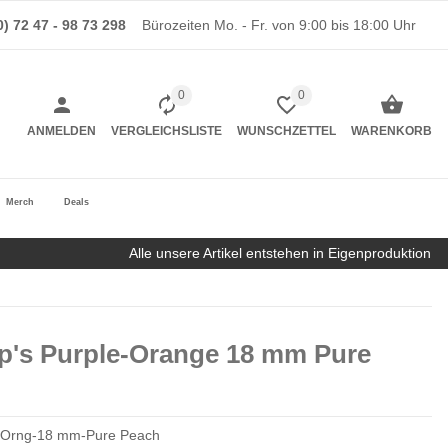
0) 72 47 - 98 73 298
Bürozeiten Mo. - Fr. von 9:00 bis 18:00 Uhr
0
0
ANMELDEN
VERGLEICHSLISTE
WUNSCHZETTEL
WARENKORB
Merch
Deals
Alle unsere Artikel entstehen in Eigenproduktion
Up's Purple-Orange 18 mm Pure
-Orng-18 mm-Pure Peach