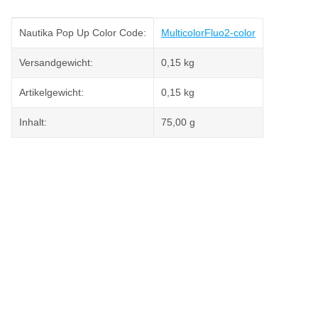
Produkteigenschaft
Wert
Nautika Pop Up Color Code:
Multicolor
Fluo
2-color
Versandgewicht:
0,15 kg
Artikelgewicht:
0,15
kg
Inhalt:
75,00 g