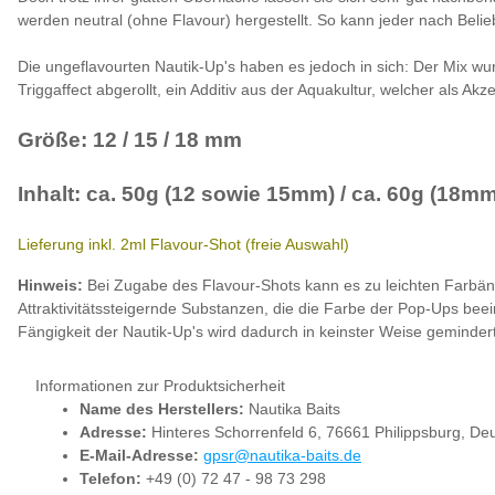
werden neutral (ohne Flavour) hergestellt. So kann jeder nach Beli
Die ungeflavourten Nautik-Up's haben es jedoch in sich: Der Mix w
Triggaffect abgerollt, ein Additiv aus der Aquakultur, welcher als Akz
Größe: 12 / 15 / 18 mm
Inhalt: ca. 50g (12 sowie 15mm) / ca. 60g (18mm
Lieferung inkl. 2ml Flavour-Shot (freie Auswahl)
Hinweis:
Bei Zugabe des Flavour-Shots kann es zu leichten Farbä
Attraktivitätssteigernde Substanzen, die die Farbe der Pop-Ups bee
Fängigkeit der Nautik-Up's wird dadurch in keinster Weise gemindert
Informationen zur Produktsicherheit
Name des Herstellers:
Nautika Baits
Adresse:
Hinteres Schorrenfeld 6, 76661 Philippsburg, De
E-Mail-Adresse:
gpsr@nautika-baits.de
Telefon:
+49 (0) 72 47 - 98 73 298