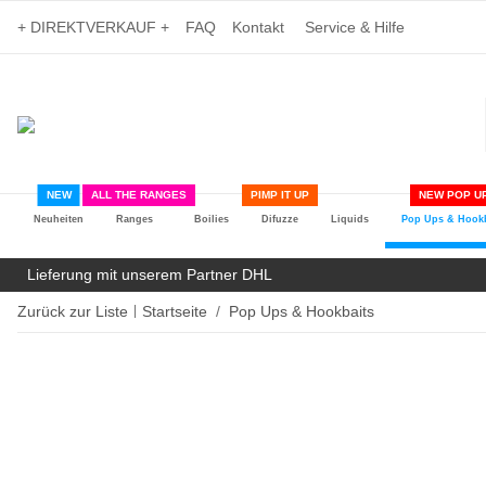
+ DIREKTVERKAUF +
FAQ
Kontakt
Service & Hilfe
NEW
ALL THE RANGES
PIMP IT UP
NEW POP UP
Neuheiten
Ranges
Boilies
Difuzze
Liquids
Pop Ups & Hookb
Lieferung mit unserem Partner DHL
Zurück zur Liste
Startseite
Pop Ups & Hookbaits