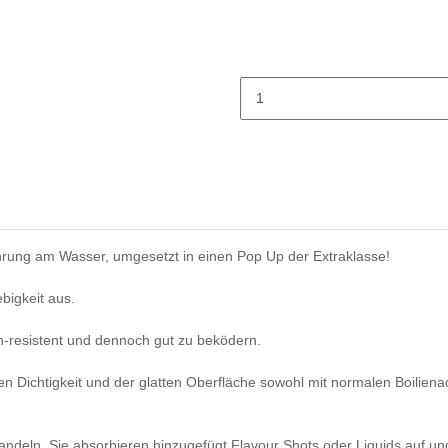
ahrung am Wasser, umgesetzt in einen Pop Up der Extraklasse!
bigkeit aus.
h-resistent und dennoch gut zu beködern.
n Dichtigkeit und der glatten Oberfläche sowohl mit normalen Boiliena
ehandeln. Sie absorbieren hinzugefügt Flavour Shots oder Liquids auf 