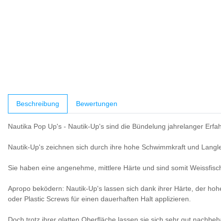
weitere Registerkarten anzeigen
Beschreibung
Bewertungen
Nautika Pop Up's - Nautik-Up's sind die Bündelung jahrelanger Erf
Nautik-Up's zeichnen sich durch ihre hohe Schwimmkraft und Langle
Sie haben eine angenehme, mittlere Härte und sind somit Weissfisc
Apropo beködern: Nautik-Up's lassen sich dank ihrer Härte, der hohe
oder Plastic Screws für einen dauerhaften Halt applizieren.
Doch trotz ihrer glatten Oberfläche lassen sie sich sehr gut nachb