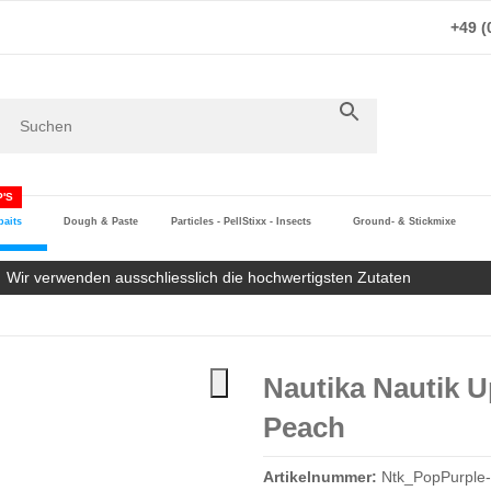
+49 (
'S
aits
Dough & Paste
Particles - PellStixx - Insects
Ground- & Stickmixe
Wir verwenden ausschliesslich die hochwertigsten Zutaten
Nautika Nautik 
Peach
Artikelnummer:
Ntk_PopPurple