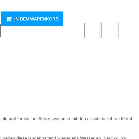
IN DEN WARENKORB
deln problemlos anködern, wie auch mit den allseits beliebten Metal
und geben diese langanhaltend wieder ans Wasser ab. Nautik-Up's