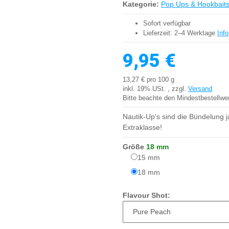
Kategorie:
Pop Ups & Hookbait
Sofort verfügbar
Lieferzeit:
2–4 Werktage
Info
9,95 €
13,27 € pro 100 g
inkl. 19% USt. , zzgl.
Versand
Bitte beachte den Mindestbestellwe
Nautik-Up's sind die Bündelung 
Extraklasse!
Größe
18 mm
15 mm
15 mm
18 mm
18 mm
Flavour Shot: