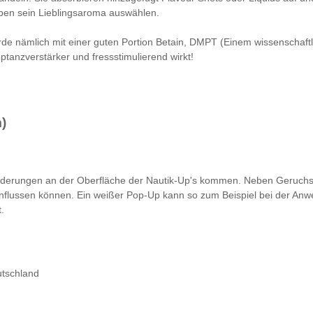
eben sein Lieblingsaroma auswählen.
urde nämlich mit einer guten Portion Betain, DMPT (Einem wissenscha
eptanzverstärker und fressstimulierend wirkt!
)
nderungen an der Oberfläche der Nautik-Up's kommen. Neben Geruchs
influssen können. Ein weißer Pop-Up kann so zum Beispiel bei der Anwe
.
utschland