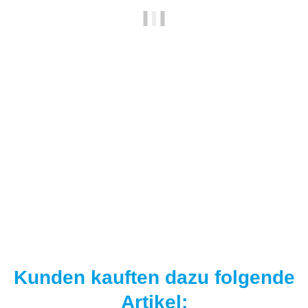
NAUTIKA
Nautika Nautik-Up's Fluo Pink 12 / 15 / 18 mm
8,95 €
*
17,90 € pro 100 g
Sofort verfügbar
Kunden kauften dazu folgende
Artikel: