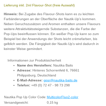
Lieferung inkl. 2ml Flavour-Shot (freie Auswahl)
Hinweis:
Bei Zugabe des Flavour-Shots kann es zu leichten
Farbänderungen an der Oberfläche der Nautik-Up's kommen.
Neben Geruchszusätzen und Aromen enthalten unsere Flavours
weitere Attraktivitätssteigernde Substanzen, die die Farbe der
Pop-Ups beeinflussen können. Ein weißer Pop-Up kann so zum
Beispiel bei der Anwendungs der Shots leicht crèmefarben, bis
gelblich werden. Die Fängigkeit der Nautik-Up's wird dadurch in
keinster Weise gemindert.
Informationen zur Produktsicherheit
Name des Herstellers:
Nautika Baits
Adresse:
Hinteres Schorrenfeld 6, 76661
Philippsburg, Deutschland
E-Mail-Adresse:
gpsr@nautika-baits.de
Telefon:
+49 (0) 72 47 - 98 73 298
Produkteigenschaft
Wert
Nautika Pop Up Color Code:
Multicolor
Fluo
2-color
Versandgewicht:
0,15 kg