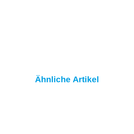
NAUTIKA
Nautika Nautik-Up's Pink-White 15 mm Ohne Flavour
9,95 €
*
19,90 € pro 100 g
Sofort verfügbar
Ähnliche Artikel