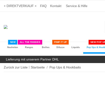
+ DIREKTVERKAUF +
FAQ
Kontakt
Service & Hilfe
NEW
ALL THE RANGES
PIMP IT UP
NEW POP UP
Neuheiten
Ranges
Boilies
Difuzze
Liquids
Pop Ups & Hookb
Lieferung mit unserem Partner DHL
Zurück zur Liste
Startseite
Pop Ups & Hookbaits