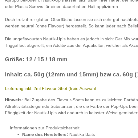
oder Plastic Screws für einen dauerhaften Halt applizieren.
Doch trotz ihrer glatten Oberfläche lassen sie sich sehr gut nachb
werden neutral (ohne Flavour) hergestellt. So kann jeder nach Beli
Die ungeflavourten Nautik-Up's haben es jedoch in sich: Der Mix w
Triggaffect abgerollt, ein Additiv aus der Aquakultur, welcher als Akz
Größe: 12 / 15 / 18 mm
Inhalt: ca. 50g (12mm und 15mm) bzw ca. 60g 
Lieferung inkl. 2ml Flavour-Shot (freie Auswahl
Hinweis:
Bei Zugabe des Flavour-Shots kann es zu leichten Farbä
Attraktivitätssteigernde Substanzen, die die Farbe der Pop-Ups bee
Fängigkeit der Nautik-Up's wird dadurch in keinster Weise gemindert
Informationen zur Produktsicherheit
Name des Herstellers:
Nautika Baits