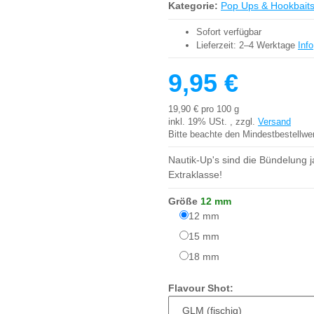
Kategorie:
Pop Ups & Hookbait
Sofort verfügbar
Lieferzeit:
2–4 Werktage
Info
9,95 €
19,90 € pro 100 g
inkl. 19% USt. , zzgl.
Versand
Bitte beachte den Mindestbestellwe
Nautik-Up's sind die Bündelung 
Extraklasse!
Größe
12 mm
12 mm
12 mm
15 mm
15 mm
18 mm
18 mm
Flavour Shot: