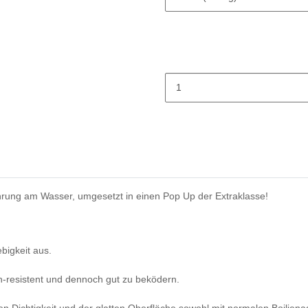
ahrung am Wasser, umgesetzt in einen Pop Up der Extraklasse!
bigkeit aus.
h-resistent und dennoch gut zu beködern.
n Dichtigkeit und der glatten Oberfläche sowohl mit normalen Boiliena