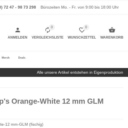
0) 72 47 - 98 73 298
Bürozeiten Mo. - Fr. von 9:00 bis 18:00 Uhr
0
0
ANMELDEN
VERGLEICHSLISTE
WUNSCHZETTEL
WARENKORB
Merch
Deals
Alle unsere Artikel entstehen in Eigenproduktion
Up's Orange-White 12 mm GLM
te-12 mm-GLM (fischig)