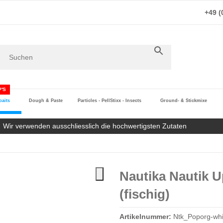
+49 (
'S
aits
Dough & Paste
Particles - PellStixx - Insects
Ground- & Stickmixe
Wir verwenden ausschliesslich die hochwertigsten Zutaten
Nautika Nautik 
(fischig)
Artikelnummer:
Ntk_Poporg-whi