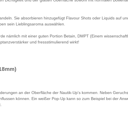
ehandeln. Sie absorbieren hinzugefügt Flavour Shots oder Liquids auf 
eben sein Lieblingsaroma auswählen.
urde nämlich mit einer guten Portion Betain, DMPT (Einem wissenscha
eptanzverstärker und fressstimulierend wirkt!
(18mm)
nderungen an der Oberfläche der Nautik-Up's kommen. Neben Geruchs
influssen können. Ein weißer Pop-Up kann so zum Beispiel bei der Anwe
.