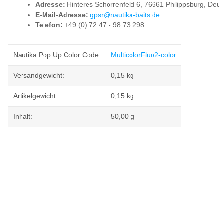
Adresse:
Hinteres Schorrenfeld 6, 76661 Philippsburg, De
E-Mail-Adresse:
gpsr@nautika-baits.de
Telefon:
+49 (0) 72 47 - 98 73 298
Produkteigenschaft
Wert
Nautika Pop Up Color Code:
Multicolor
Fluo
2-color
Versandgewicht:
0,15 kg
Artikelgewicht:
0,15
kg
Inhalt:
50,00 g