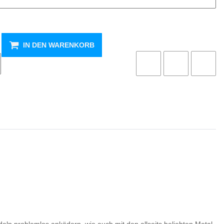
IN DEN WARENKORB
deln problemlos anködern, wie auch mit den allseits beliebten Metal