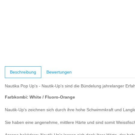
weitere Registerkarten anzeigen
Beschreibung
Bewertungen
Nautika Pop Up's - Nautik-Up's sind die Bündelung jahrelanger Erf
Farbkombi: White / Fluoro-Orange
Nautik-Up's zeichnen sich durch ihre hohe Schwimmkraft und Langle
Sie haben eine angenehme, mittlere Härte und sind somit Weissfisc
Apropo beködern: Nautik-Up's lassen sich dank ihrer Härte, der hohe