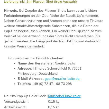
Lieferung inkl. 2ml Flavour-Shot (freie Auswahl)
Hinweis:
Bei Zugabe des Flavour-Shots kann es zu leichten
Farbänderungen an der Oberfläche der Nautik-Up's kommen.
Neben Geruchszusätzen und Aromen enthalten unsere Flavours
weitere Attraktivitätssteigernde Substanzen, die die Farbe der
Pop-Ups beeinflussen können. Ein weißer Pop-Up kann so zum
Beispiel bei der Anwendungs der Shots leicht crèmefarben, bis
gelblich werden. Die Fängigkeit der Nautik-Up's wird dadurch in
keinster Weise gemindert.
Informationen zur Produktsicherheit
Name des Herstellers:
Nautika Baits
Adresse:
Hinteres Schorrenfeld 6, 76661
Philippsburg, Deutschland
E-Mail-Adresse:
gpsr@nautika-baits.de
Telefon:
+49 (0) 72 47 - 98 73 298
Produkteigenschaft
Wert
Nautika Pop Up Color Code:
Multicolor
Fluo
2-color
Versandgewicht:
0,15 kg
Artikelgewicht:
0,15
kg