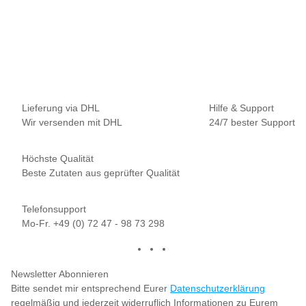
NAUTIKA
Nautika Nautik-Up's Pink-White 12 / 15 / 18 mm
9,95 €
*
19,90 € pro 100 g
Sofort verfügbar
Lieferung via DHL
Hilfe & Support
Wir versenden mit DHL
24/7 bester Support
Höchste Qualität
Beste Zutaten aus geprüfter Qualität
Telefonsupport
Mo-Fr. +49 (0) 72 47 - 98 73 298
Newsletter Abonnieren
Bitte sendet mir entsprechend Eurer
Datenschutzerklärung
regelmäßig und jederzeit widerruflich Informationen zu Eurem