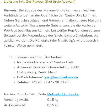
Lieferung inkl. 2ml Flavour-Shot (freie Auswahl)
Hinweis:
Bei Zugabe des Flavour-Shots kann es zu leichten
Farbänderungen an der Oberfläche der Nautik-Up's kommen.
Neben Geruchszusätzen und Aromen enthalten unsere Flavours
weitere Attraktivitätssteigernde Substanzen, die die Farbe der
Pop-Ups beeinflussen können. Ein weißer Pop-Up kann so zum
Beispiel bei der Anwendungs der Shots leicht crèmefarben, bis
gelblich werden. Die Fängigkeit der Nautik-Up's wird dadurch in
keinster Weise gemindert.
Informationen zur Produktsicherheit
Name des Herstellers:
Nautika Baits
Adresse:
Hinteres Schorrenfeld 6, 76661
Philippsburg, Deutschland
E-Mail-Adresse:
gpsr@nautika-baits.de
Telefon:
+49 (0) 72 47 - 98 73 298
Produkteigenschaft
Wert
Nautika Pop Up Color Code:
Multicolor
Fluo
2-color
Versandgewicht:
0,15 kg
Artikelgewicht:
0,15
kg