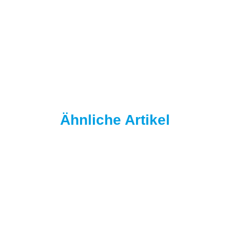
NAUTIKA
NAUTIKA HALF-UP'S - PROTO-K - FLUORO PINK - 25 mm
10,90 €
*
109,00 € pro 1 kg
Sofort verfügbar
Ähnliche Artikel