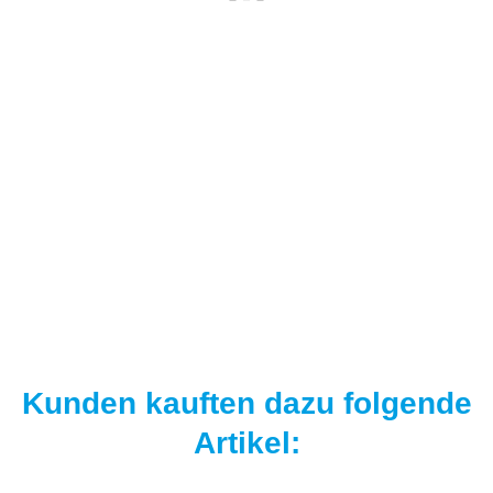
NAUTIKA
Nautika Nautik Up's Orange-White 12 / 15 / 18 mm
9,95 €
*
19,90 € pro 100 g
Sofort verfügbar
Kunden kauften dazu folgende
Artikel: