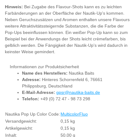
Hinweis:
Bei Zugabe des Flavour-Shots kann es zu leichten
Farbänderungen an der Oberfläche der Nautik-Up's kommen.
Neben Geruchszusätzen und Aromen enthalten unsere Flavours
weitere Attraktivitätssteigernde Substanzen, die die Farbe der
Pop-Ups beeinflussen können. Ein weißer Pop-Up kann so zum
Beispiel bei der Anwendungs der Shots leicht crèmefarben, bis
gelblich werden. Die Fängigkeit der Nautik-Up's wird dadurch in
keinster Weise gemindert.
Informationen zur Produktsicherheit
Name des Herstellers:
Nautika Baits
Adresse:
Hinteres Schorrenfeld 6, 76661
Philippsburg, Deutschland
E-Mail-Adresse:
gpsr@nautika-baits.de
Telefon:
+49 (0) 72 47 - 98 73 298
Produkteigenschaft
Wert
Nautika Pop Up Color Code:
Multicolor
Fluo
Versandgewicht:
0,15 kg
Artikelgewicht:
0,15
kg
Inhalt:
50,00 g