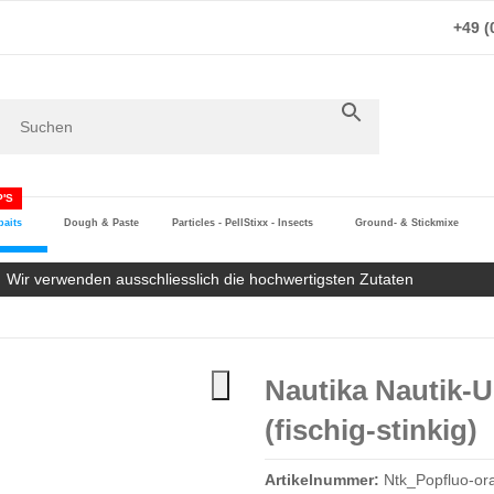
+49 (
'S
aits
Dough & Paste
Particles - PellStixx - Insects
Ground- & Stickmixe
Wir verwenden ausschliesslich die hochwertigsten Zutaten
Nautika Nautik-
(fischig-stinkig)
Artikelnummer:
Ntk_Popfluo-ora