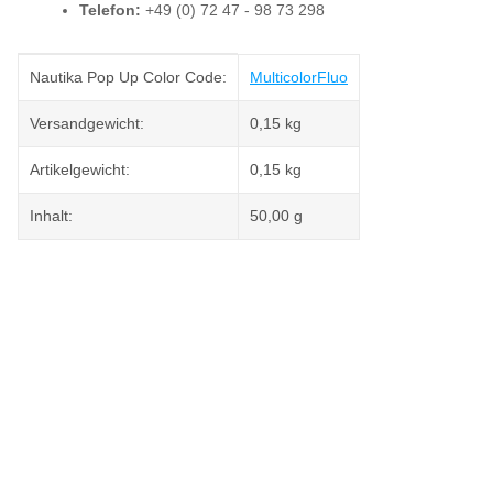
Telefon:
+49 (0) 72 47 - 98 73 298
Produkteigenschaft
Wert
Nautika Pop Up Color Code:
Multicolor
Fluo
Versandgewicht:
0,15 kg
Artikelgewicht:
0,15
kg
Inhalt:
50,00 g