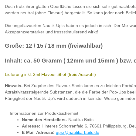
Doch trotz ihrer glatten Oberfläche lassen sie sich sehr gut nachb
werden neutral (ohne Flavour) hergestellt. So kann jeder nach Beli
Die ungeflavourten Nautik-Up's haben es jedoch in sich: Der Mix wurd
Akzeptanzverstärker und fressstimulierend wirkt!
Größe: 12 / 15 / 18 mm (freiwählbar)
Inhalt: ca. 50 Gramm ( 12mm und 15mm ) bzw. 
Lieferung inkl. 2ml Flavour-Shot (freie Auswahl)
Hinweis:
Bei Zugabe des Flavour-Shots kann es zu leichten Farbä
Attraktivitätssteigernde Substanzen, die die Farbe der Pop-Ups bee
Fängigkeit der Nautik-Up's wird dadurch in keinster Weise gemindert
Informationen zur Produktsicherheit
Name des Herstellers:
Nautika Baits
Adresse:
Hinteres Schorrenfeld 6, 76661 Philippsburg, De
E-Mail-Adresse:
gpsr@nautika-baits.de