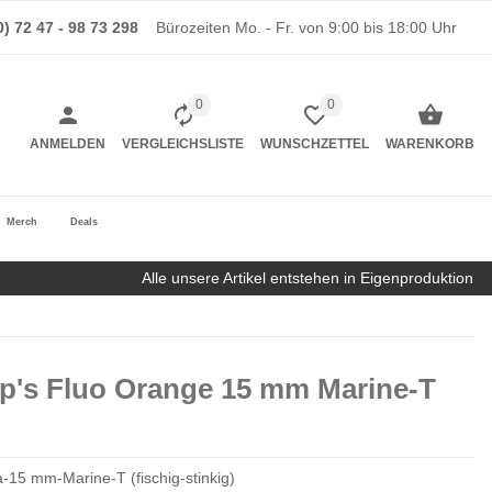
0) 72 47 - 98 73 298
Bürozeiten Mo. - Fr. von 9:00 bis 18:00 Uhr
0
0
ANMELDEN
VERGLEICHSLISTE
WUNSCHZETTEL
WARENKORB
Merch
Deals
Alle unsere Artikel entstehen in Eigenproduktion
Up's Fluo Orange 15 mm Marine-T
-15 mm-Marine-T (fischig-stinkig)