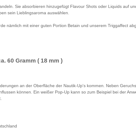
ehandeln. Sie absorbieren hinzugefügt Flavour Shots oder Liquids auf 
eben sein Lieblingsaroma auswählen.
e nämlich mit einer guten Portion Betain und unserem Triggaffect abger
ca. 60 Gramm ( 18 mm )
nderungen an der Oberfläche der Nautik-Up's kommen. Neben Geruchs
influssen können. Ein weißer Pop-Up kann so zum Beispiel bei der Anwe
.
utschland