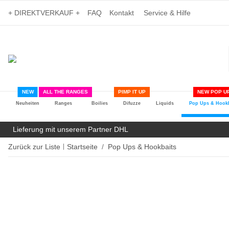
+ DIREKTVERKAUF +
FAQ
Kontakt
Service & Hilfe
NEW
ALL THE RANGES
PIMP IT UP
NEW POP UP
Neuheiten
Ranges
Boilies
Difuzze
Liquids
Pop Ups & Hookb
Lieferung mit unserem Partner DHL
Zurück zur Liste
Startseite
Pop Ups & Hookbaits