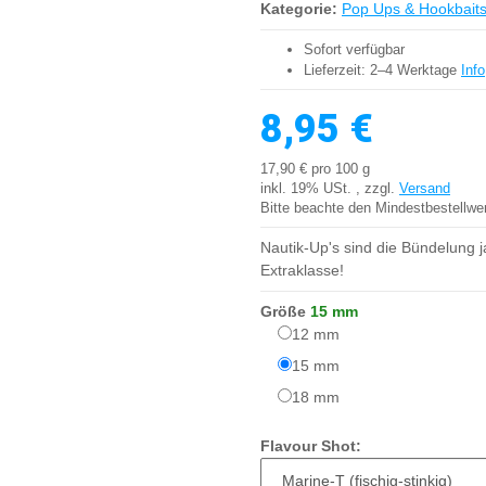
Kategorie:
Pop Ups & Hookbait
Sofort verfügbar
Lieferzeit:
2–4 Werktage
Info
8,95 €
17,90 € pro 100 g
inkl. 19% USt. , zzgl.
Versand
Bitte beachte den Mindestbestellwe
Nautik-Up's sind die Bündelung 
Extraklasse!
Größe
15 mm
12 mm
12 mm
15 mm
15 mm
18 mm
18 mm
Flavour Shot: