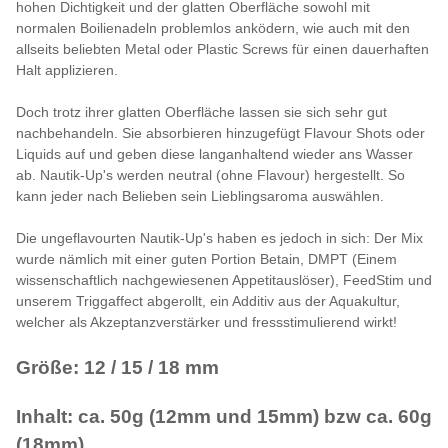
hohen Dichtigkeit und der glatten Oberfläche sowohl mit
normalen Boilienadeln problemlos anködern, wie auch mit den
allseits beliebten Metal oder Plastic Screws für einen dauerhaften
Halt applizieren.
Doch trotz ihrer glatten Oberfläche lassen sie sich sehr gut
nachbehandeln. Sie absorbieren hinzugefügt Flavour Shots oder
Liquids auf und geben diese langanhaltend wieder ans Wasser
ab. Nautik-Up's werden neutral (ohne Flavour) hergestellt. So
kann jeder nach Belieben sein Lieblingsaroma auswählen.
Die ungeflavourten Nautik-Up's haben es jedoch in sich: Der Mix
wurde nämlich mit einer guten Portion Betain, DMPT (Einem
wissenschaftlich nachgewiesenen Appetitauslöser), FeedStim und
unserem Triggaffect abgerollt, ein Additiv aus der Aquakultur,
welcher als Akzeptanzverstärker und fressstimulierend wirkt!
Größe: 12 / 15 / 18 mm
Inhalt: ca. 50g (12mm und 15mm) bzw ca. 60g
(18mm)