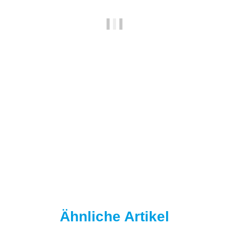
NAUTIKA
Nautika Nautik Up's Orange-White 12 / 15 / 18 mm
9,95 €
*
19,90 € pro 100 g
Sofort verfügbar
Ähnliche Artikel