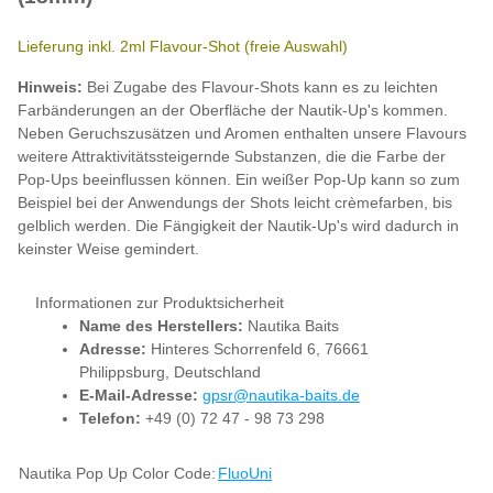
Lieferung inkl. 2ml Flavour-Shot (freie Auswahl)
Hinweis:
Bei Zugabe des Flavour-Shots kann es zu leichten
Farbänderungen an der Oberfläche der Nautik-Up's kommen.
Neben Geruchszusätzen und Aromen enthalten unsere Flavours
weitere Attraktivitätssteigernde Substanzen, die die Farbe der
Pop-Ups beeinflussen können. Ein weißer Pop-Up kann so zum
Beispiel bei der Anwendungs der Shots leicht crèmefarben, bis
gelblich werden. Die Fängigkeit der Nautik-Up's wird dadurch in
keinster Weise gemindert.
Informationen zur Produktsicherheit
Name des Herstellers:
Nautika Baits
Adresse:
Hinteres Schorrenfeld 6, 76661
Philippsburg, Deutschland
E-Mail-Adresse:
gpsr@nautika-baits.de
Telefon:
+49 (0) 72 47 - 98 73 298
Produkteigenschaft
Wert
Nautika Pop Up Color Code:
Fluo
Uni