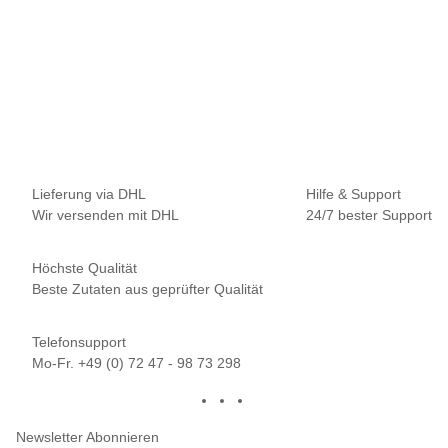
NAUTIKA
Nautika Nautik-Up's White 12 / 15 / 18 mm
8,95 €
*
17,90 € pro 100 g
Sofort verfügbar
Lieferung via DHL
Hilfe & Support
Wir versenden mit DHL
24/7 bester Support
Höchste Qualität
Beste Zutaten aus geprüfter Qualität
Telefonsupport
Mo-Fr. +49 (0) 72 47 - 98 73 298
Newsletter Abonnieren