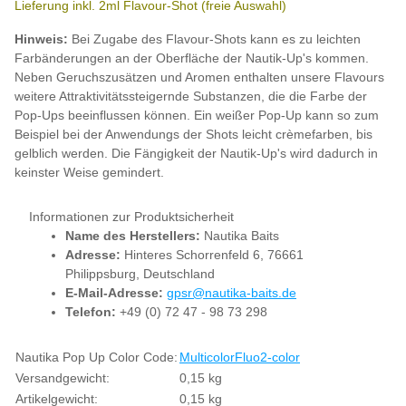
Lieferung inkl. 2ml Flavour-Shot (freie Auswahl)
Hinweis:
Bei Zugabe des Flavour-Shots kann es zu leichten
Farbänderungen an der Oberfläche der Nautik-Up's kommen.
Neben Geruchszusätzen und Aromen enthalten unsere Flavours
weitere Attraktivitätssteigernde Substanzen, die die Farbe der
Pop-Ups beeinflussen können. Ein weißer Pop-Up kann so zum
Beispiel bei der Anwendungs der Shots leicht crèmefarben, bis
gelblich werden. Die Fängigkeit der Nautik-Up's wird dadurch in
keinster Weise gemindert.
Informationen zur Produktsicherheit
Name des Herstellers:
Nautika Baits
Adresse:
Hinteres Schorrenfeld 6, 76661
Philippsburg, Deutschland
E-Mail-Adresse:
gpsr@nautika-baits.de
Telefon:
+49 (0) 72 47 - 98 73 298
Produkteigenschaft
Wert
Nautika Pop Up Color Code:
Multicolor
Fluo
2-color
Versandgewicht:
0,15 kg
Artikelgewicht:
0,15
kg