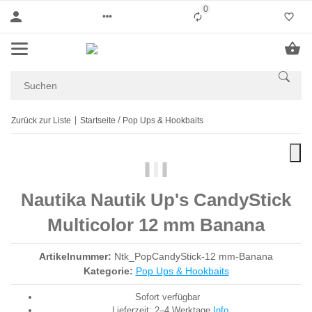
0
Liste ist leer
Zurück zur Liste
Startseite
Pop Ups & Hookbaits
Nautika Nautik Up's CandyStick
Multicolor 12 mm Banana
Artikelnummer:
Ntk_PopCandyStick-12 mm-Banana
Kategorie:
Pop Ups & Hookbaits
Sofort verfügbar
Lieferzeit:
2–4 Werktage
Info