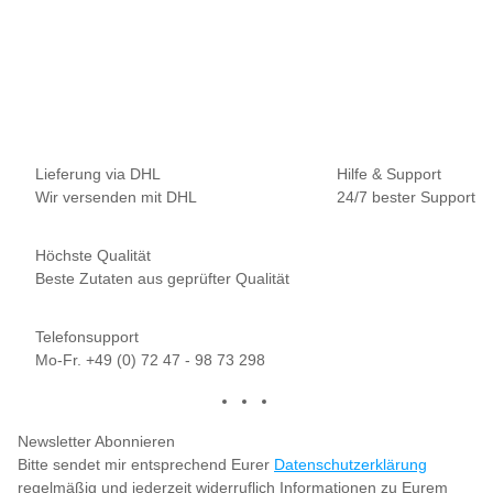
NAUTIKA
Nautika Nautik-Up's Pink-White 12 / 15 / 18 mm
9,95 €
*
19,90 € pro 100 g
Sofort verfügbar
Lieferung via DHL
Hilfe & Support
Wir versenden mit DHL
24/7 bester Support
Höchste Qualität
Beste Zutaten aus geprüfter Qualität
Telefonsupport
Mo-Fr. +49 (0) 72 47 - 98 73 298
Newsletter Abonnieren
Bitte sendet mir entsprechend Eurer
Datenschutzerklärung
regelmäßig und jederzeit widerruflich Informationen zu Eurem