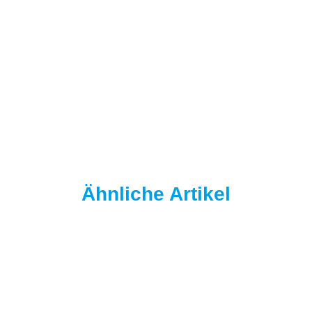
NAUTIKA
NAUTIKA HALF-UP'S - PROTO-K - FLUORO PINK - 25 mm
10,90 €
*
109,00 € pro 1 kg
Sofort verfügbar
Ähnliche Artikel