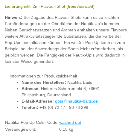
Lieferung inkl. 2ml Flavour-Shot (freie Auswahl)
Hinweis:
Bei Zugabe des Flavour-Shots kann es zu leichten
Farbänderungen an der Oberfläche der Nautik-Up's kommen.
Neben Geruchszusätzen und Aromen enthalten unsere Flavours
weitere Attraktivitätssteigernde Substanzen, die die Farbe der
Pop-Ups beeinflussen können. Ein weißer Pop-Up kann so zum
Beispiel bei der Anwendungs der Shots leicht crèmefarben, bis
gelblich werden. Die Fängigkeit der Nautik-Up's wird dadurch in
keinster Weise gemindert.
Informationen zur Produktsicherheit
Name des Herstellers:
Nautika Baits
Adresse:
Hinteres Schorrenfeld 6, 76661
Philippsburg, Deutschland
E-Mail-Adresse:
gpsr@nautika-baits.de
Telefon:
+49 (0) 72 47 - 98 73 298
Produkteigenschaft
Wert
Nautika Pop Up Color Code:
washed out
Versandgewicht:
0,15 kg