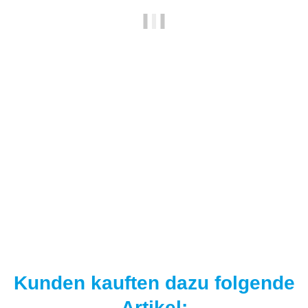
NAUTIKA
Nautika Nautik-Up's Pink washed out 12 / 15 mm
8,95 €
*
11,93 € pro 100 g
Sofort verfügbar
Kunden kauften dazu folgende
Artikel: