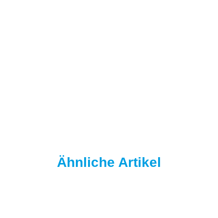
NAUTIKA
Nautika Nautik-Up's Pink washed out 12 / 15 mm
8,95 €
*
11,93 € pro 100 g
Sofort verfügbar
Ähnliche Artikel