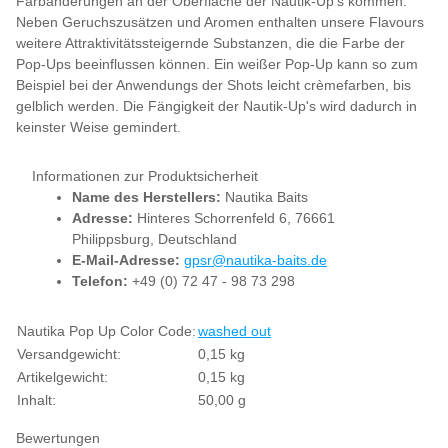
Farbänderungen an der Oberfläche der Nautik-Up's kommen.
Neben Geruchszusätzen und Aromen enthalten unsere Flavours
weitere Attraktivitätssteigernde Substanzen, die die Farbe der
Pop-Ups beeinflussen können. Ein weißer Pop-Up kann so zum
Beispiel bei der Anwendungs der Shots leicht crèmefarben, bis
gelblich werden. Die Fängigkeit der Nautik-Up's wird dadurch in
keinster Weise gemindert.
Informationen zur Produktsicherheit
Name des Herstellers:
Nautika Baits
Adresse:
Hinteres Schorrenfeld 6, 76661
Philippsburg, Deutschland
E-Mail-Adresse:
gpsr@nautika-baits.de
Telefon:
+49 (0) 72 47 - 98 73 298
Produkteigenschaft
Wert
Nautika Pop Up Color Code:
washed out
Versandgewicht:
0,15 kg
Artikelgewicht:
0,15
kg
Inhalt:
50,00 g
Bewertungen