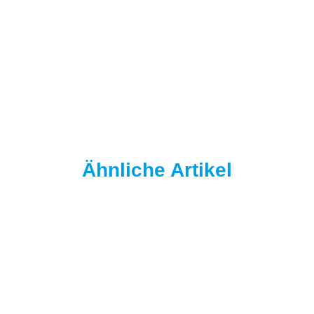
NAUTIKA
NAUTIKA DiFuZZe Shine - CREAMPLEX² - 100ml
13,95 €
*
139,50 € pro 1 l
Sofort verfügbar
Lieferzeit:
2–4 Werktage
Info
Ähnliche Artikel