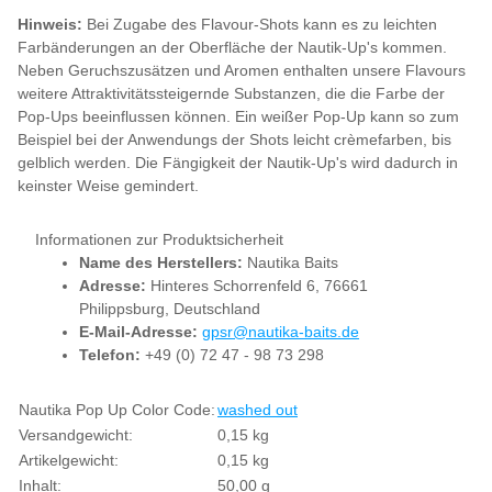
Hinweis:
Bei Zugabe des Flavour-Shots kann es zu leichten
Farbänderungen an der Oberfläche der Nautik-Up's kommen.
Neben Geruchszusätzen und Aromen enthalten unsere Flavours
weitere Attraktivitätssteigernde Substanzen, die die Farbe der
Pop-Ups beeinflussen können. Ein weißer Pop-Up kann so zum
Beispiel bei der Anwendungs der Shots leicht crèmefarben, bis
gelblich werden. Die Fängigkeit der Nautik-Up's wird dadurch in
keinster Weise gemindert.
Informationen zur Produktsicherheit
Name des Herstellers:
Nautika Baits
Adresse:
Hinteres Schorrenfeld 6, 76661
Philippsburg, Deutschland
E-Mail-Adresse:
gpsr@nautika-baits.de
Telefon:
+49 (0) 72 47 - 98 73 298
Produkteigenschaft
Wert
Nautika Pop Up Color Code:
washed out
Versandgewicht:
0,15 kg
Artikelgewicht:
0,15
kg
Inhalt:
50,00 g