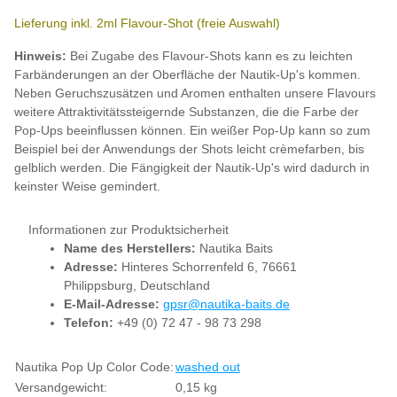
Lieferung inkl. 2ml Flavour-Shot (freie Auswahl)
Hinweis:
Bei Zugabe des Flavour-Shots kann es zu leichten
Farbänderungen an der Oberfläche der Nautik-Up's kommen.
Neben Geruchszusätzen und Aromen enthalten unsere Flavours
weitere Attraktivitätssteigernde Substanzen, die die Farbe der
Pop-Ups beeinflussen können. Ein weißer Pop-Up kann so zum
Beispiel bei der Anwendungs der Shots leicht crèmefarben, bis
gelblich werden. Die Fängigkeit der Nautik-Up's wird dadurch in
keinster Weise gemindert.
Informationen zur Produktsicherheit
Name des Herstellers:
Nautika Baits
Adresse:
Hinteres Schorrenfeld 6, 76661
Philippsburg, Deutschland
E-Mail-Adresse:
gpsr@nautika-baits.de
Telefon:
+49 (0) 72 47 - 98 73 298
Produkteigenschaft
Wert
Nautika Pop Up Color Code:
washed out
Versandgewicht:
0,15 kg