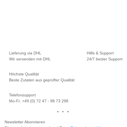
NAUTIKA
Nautika Nautik-Up's Pink washed out 12 / 15 mm
8,95 €
*
11,93 € pro 100 g
Sofort verfügbar
Lieferung via DHL
Hilfe & Support
Wir versenden mit DHL
24/7 bester Support
Höchste Qualität
Beste Zutaten aus geprüfter Qualität
Telefonsupport
Mo-Fr. +49 (0) 72 47 - 98 73 298
Newsletter Abonnieren