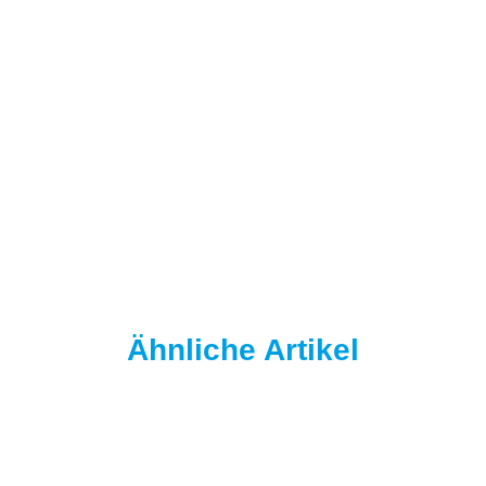
NAUTIKA
Nautika Nautik-Up's Black-White 12 / 15 / 18 mm
9,95 €
*
19,90 € pro 100 g
Sofort verfügbar
Ähnliche Artikel