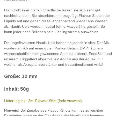
Doch trotz ihrer glatten Oberfläche lassen sie sich sehr gut
nachbehandeln. Sie absorbieren hinzugefügt Flavour Shots oder
Liquids auf und geben diese langanhaltend wieder ans Wasser
ab. Nautik-Up's werden neutral (ohne Flavour) hergestellt. So
kann jeder nach Belieben sein Lieblingsaroma auswählen.
Die ungeflavourten Nautik-Up's haben es jedoch in sich: Der Mix
wurde nämlich mit einer guten Portion Betain, DMPT (Einem
wissenschaftlich nachgewiesenen Appetitauslöser), FeedStim und
unserem Triggaffect abgerollt, ein Additiv aus der Aquakultur,
welcher als Akzeptanzverstärker und fressstimulierend wirkt!
Größe: 12 mm
Inhalt: 50g
Lieferung inkl. 2ml Flavour-Shot (freie Auswahl)
Hinweis:
Bei Zugabe des Flavour-Shots kann es zu leichten
Farbänderungen an der Oberfläche der Nautik-Up's kommen.