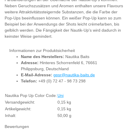
Neben Geruchszusätzen und Aromen enthalten unsere Flavours
weitere Attraktivitätssteigernde Substanzen, die die Farbe der
Pop-Ups beeinflussen können. Ein weißer Pop-Up kann so zum
Beispiel bei der Anwendungs der Shots leicht crèmefarben, bis
gelblich werden. Die Fängigkeit der Nautik-Up's wird dadurch in
keinster Weise gemindert.
Informationen zur Produktsicherheit
Name des Herstellers:
Nautika Baits
Adresse:
Hinteres Schorrenfeld 6, 76661
Philippsburg, Deutschland
E-Mail-Adresse:
gpsr@nautika-baits.de
Telefon:
+49 (0) 72 47 - 98 73 298
Produkteigenschaft
Wert
Nautika Pop Up Color Code:
Uni
Versandgewicht:
0,15 kg
Artikelgewicht:
0,15
kg
Inhalt:
50,00 g
Bewertungen