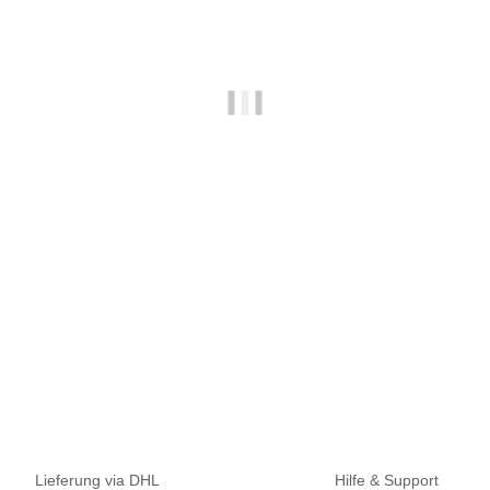
NAUTIKA
Nautika Active Groundmix GLM-T 2,5kg
14,95 €
*
5,98 € pro 1 kg
Sofort verfügbar
Lieferung via DHL
Hilfe & Support