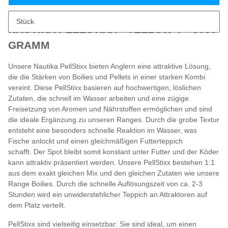
Beschreibung
Stück
NAUTIKA PELLSTIXX - YELLOW-T - 3000
GRAMM
Unsere Nautika PellStixx bieten Anglern eine attraktive Lösung,
die die Stärken von Boilies und Pellets in einer starken Kombi
vereint. Diese PellStixx basieren auf hochwertigen, löslichen
Zutaten, die schnell im Wasser arbeiten und eine zügige
Freisetzung von Aromen und Nährstoffen ermöglichen und sind
die ideale Ergänzung zu unseren Ranges. Durch die grobe Textur
entsteht eine besonders schnelle Reaktion im Wasser, was
Fische anlockt und einen gleichmäßigen Futterteppich
schafft. Der Spot bleibt somit konstant unter Futter und der Köder
kann attraktiv präsentiert werden. Unsere PellStixx bestehen 1:1
aus dem exakt gleichen Mix und den gleichen Zutaten wie unsere
Range Boilies. Durch die schnelle Auflösungszeit von ca. 2-3
Stunden wird ein unwiderstehlicher Teppich an Attraktoren auf
dem Platz verteilt.
PellStixx sind vielseitig einsetzbar: Sie sind ideal, um einen